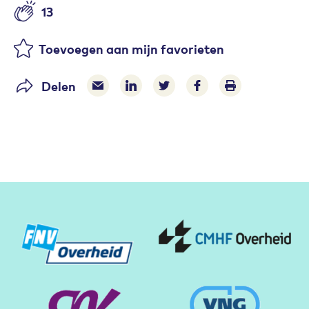
13
Aantal likes
Toevoegen aan mijn favorieten
Delen
Delen via e-mail
Delen via LinkedIn
Deel op Twitter
Deel op Facebook
Print pagina
Partners