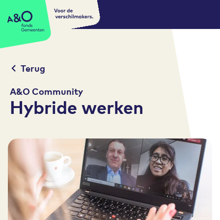
Voor de
A&O fonds Gemeenten
verschilmakers.
Terug
A&O Community
Hybride werken