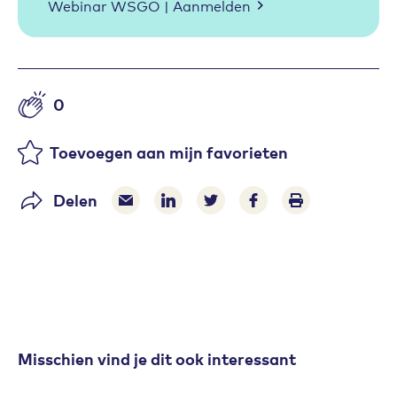
Webinar WSGO | Aanmelden
0
Aantal likes
Toevoegen aan mijn favorieten
Delen
Delen via e-mail
Delen via LinkedIn
Deel op Twitter
Deel op Facebook
Print pagina
Misschien vind je dit ook interessant