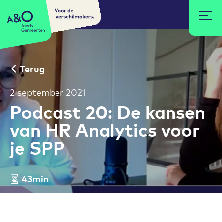
Voor de
A&O fonds Gemeenten
verschilmakers.
Terug
2 september 2021
Podcast 20: De kansen
van HR Analytics voor
je SPP
43min
Leestijd artikel