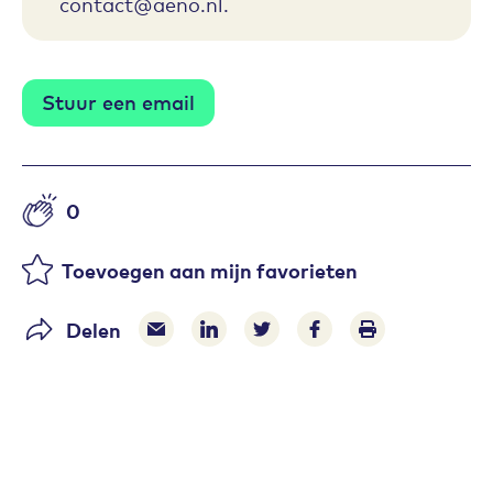
contact@aeno.nl.
Stuur een email
0
Aantal likes
Toevoegen aan mijn favorieten
Delen
Delen via e-mail
Delen via LinkedIn
Deel op Twitter
Deel op Facebook
Print pagina