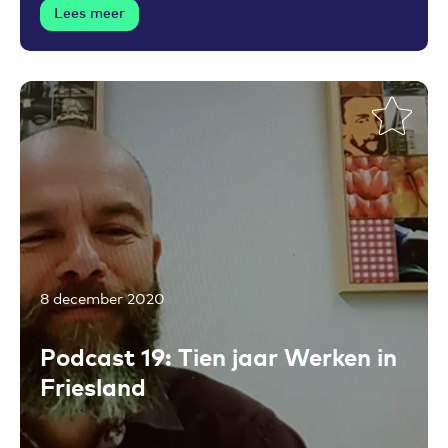
Lees meer
8 december 2020
Toevoegen aan favorieten
Podcast 19: Tien jaar Werken in
Friesland