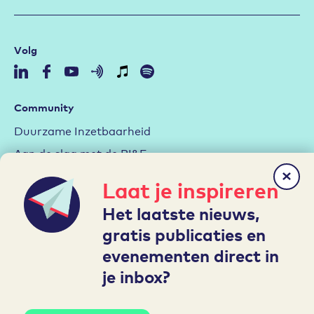
Volg
Community
Duurzame Inzetbaarheid
Aan de slag met de RI&E
Arbeidsmarktstrategie
Laat je inspireren
Hybride werken
Het laatste nieuws,
Leren en Ontwikkelen
gratis publicaties en
evenementen direct in
Mijn A&O
je inbox?
Inloggen
Account aanmaken