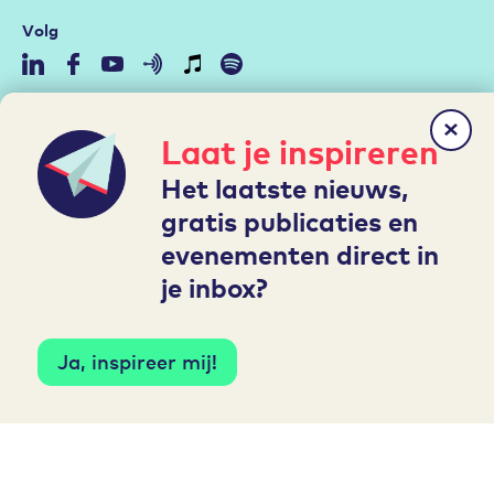
Volg
Community
Laat je inspireren
Duurzame Inzetbaarheid
Het laatste nieuws,
Aan de slag met de RI&E
gratis publicaties en
Arbeidsmarktstrategie
evenementen direct in
Hybride werken
je inbox?
Leren en Ontwikkelen
Mijn A&O
Ja, inspireer mij!
Inloggen
Account aanmaken