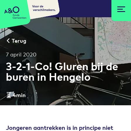
Voor de
A&O fonds Gemeenten
verschilmakers.
Terug
7 april 2020
3-2-1-Co! Gluren bij de
buren in Hengelo
4min
Leestijd artikel
Jongeren aantrekken is in principe niet