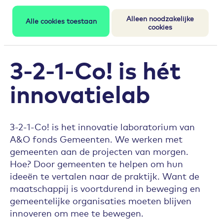
bij de gemeente: je krijgt heel veel ruimte en
Alleen noodzakelijke
vrijheid voor jouw ideeën. Maak daar dan ook
Alle cookies toestaan
cookies
gebruik van!”
3-2-1-Co! is hét
innovatielab
3-2-1-Co! is het innovatie laboratorium van
A&O fonds Gemeenten. We werken met
gemeenten aan de projecten van morgen.
Hoe? Door gemeenten te helpen om hun
ideeën te vertalen naar de praktijk. Want de
maatschappij is voortdurend in beweging en
gemeentelijke organisaties moeten blijven
innoveren om mee te bewegen.