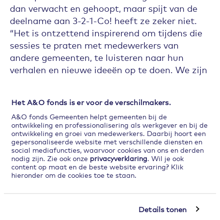
dan verwacht en gehoopt, maar spijt van de
deelname aan 3-2-1-Co! heeft ze zeker niet.
“Het is ontzettend inspirerend om tijdens die
sessies te praten met medewerkers van
andere gemeenten, te luisteren naar hun
verhalen en nieuwe ideeën op te doen. We zijn
dan ook met een hele waslijst aan ideeën
teruggekeerd, wie weet dat we er daar op den
Het A&O fonds is er voor de verschilmakers.
duur nog wel meer van gaan uitrollen. Je moet
A&O fonds Gemeenten helpt gemeenten bij de
je alleen wel goed realiseren dat je die dagen
ontwikkeling en professionalisering als werkgever en bij de
in een soort bubbel zit met alleen maar
ontwikkeling en groei van medewerkers. Daarbij hoort een
gepersonaliseerde website met verschillende diensten en
enthousiaste mensen. Logisch dat je daardoor
social mediafuncties, waarvoor cookies van ons en derden
zelf ook enthousiast en geïnspireerd raakt.
nodig zijn. Zie ook onze
privacyverklaring
. Wil je ook
content op maat en de beste website ervaring? Klik
Dat enthousiasme overdragen binnen je
hieronder om de cookies toe te staan.
organisatie is echter een tweede, wat lastigere
stap, maar ook meteen een uitdaging die je
niet uit de weg moet gaan. Want dat is
Details tonen
namelijk een van de mooie dingen van werken