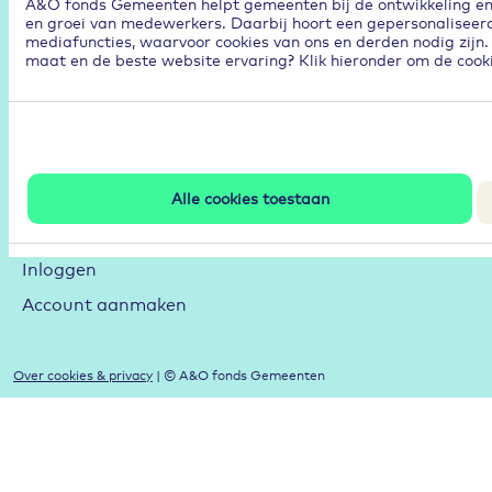
A&O fonds Gemeenten helpt gemeenten bij de ontwikkeling en p
en groei van medewerkers. Daarbij hoort een gepersonaliseerd
Duurzame Inzetbaarheid
mediafuncties, waarvoor cookies van ons en derden nodig zijn.
maat en de beste website ervaring? Klik hieronder om de cooki
Aan de slag met de RI&E
Arbeidsmarktstrategie
Hybride werken
Leren en Ontwikkelen
Alle cookies toestaan
Mijn A&O
Inloggen
Account aanmaken
Over cookies & privacy
| © A&O fonds Gemeenten