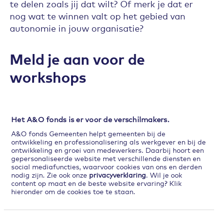
te delen zoals jij dat wilt? Of merk je dat er
nog wat te winnen valt op het gebied van
autonomie in jouw organisatie?
Meld je aan voor de
workshops
Meer weten over bovenstaande modellen die
autonomie omarmen? Meld je dan aan voor
een van de workshops!
Het A&O fonds is er voor de verschilmakers.
A&O fonds Gemeenten helpt gemeenten bij de
ontwikkeling en professionalisering als werkgever en bij de
ontwikkeling en groei van medewerkers. Daarbij hoort een
gepersonaliseerde website met verschillende diensten en
Maak je team mentaal
social mediafuncties, waarvoor cookies van ons en derden
krachtig
nodig zijn. Zie ook onze
privacyverklaring
. Wil je ook
content op maat en de beste website ervaring? Klik
Kies de workshop die bij je past
hieronder om de cookies toe te staan.
of volg ze allemaal
Naar het nieuws