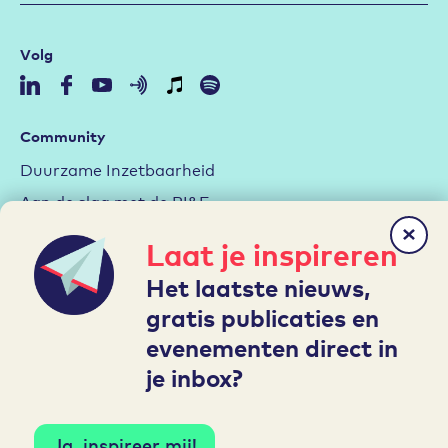
Volg
Community
Duurzame Inzetbaarheid
Aan de slag met de RI&E
Arbeidsmarktstrategie
Laat je inspireren
Hybride werken
Het laatste nieuws,
Leren en Ontwikkelen
gratis publicaties en
evenementen direct in
Mijn A&O
je inbox?
Inloggen
Account aanmaken
Ja, inspireer mij!