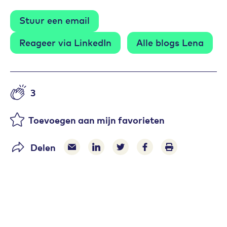
Stuur een email
Reageer via LinkedIn
Alle blogs Lena
3
Aantal likes
Toevoegen aan mijn favorieten
Delen
Delen via e-mail
Delen via LinkedIn
Deel op Twitter
Deel op Facebook
Print pagina