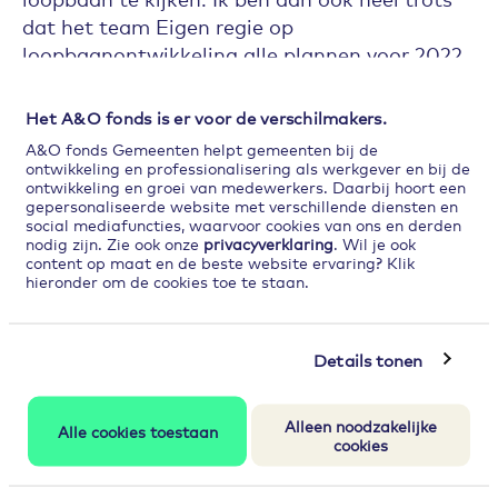
dat het team Eigen regie op
loopbaanontwikkeling alle plannen voor 2022
heeft vorm gegeven en dit aan jullie zal
presenteren.
Het A&O fonds is er voor de verschilmakers.
A&O fonds Gemeenten helpt gemeenten bij de
ontwikkeling en professionalisering als werkgever en bij de
Wil je ook weten welke mogelijkheden het
ontwikkeling en groei van medewerkers. Daarbij hoort een
A&O fonds Gemeenten biedt om
gepersonaliseerde website met verschillende diensten en
social mediafuncties, waarvoor cookies van ons en derden
loopbaanontwikkeling in jouw organisatie op
nodig zijn. Zie ook onze
privacyverklaring
. Wil je ook
de kaart te zetten? Kijk dan op 15 februari
content op maat en de beste website ervaring? Klik
naar ons webinar voor inspiratie.
hieronder om de cookies toe te staan.
Details tonen
Alleen noodzakelijke
Alle cookies toestaan
cookies