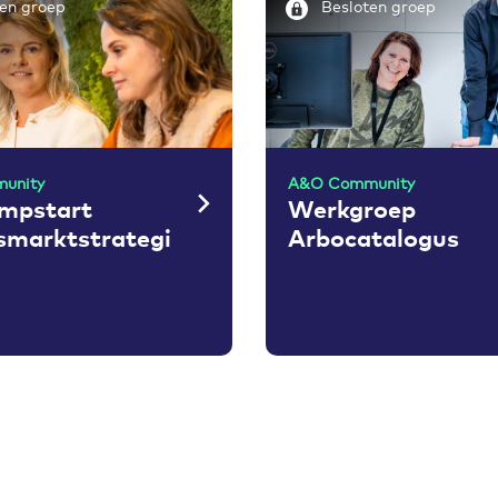
en groep
Besloten groep
unity
A&O Community
umpstart
Werkgroep
smarktstrategi
Arbocatalogus