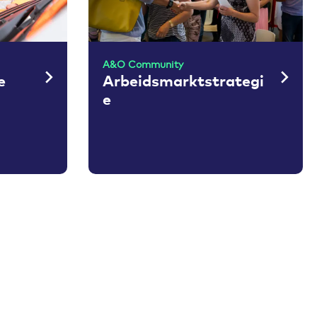
A&O Community
e
Arbeidsmarktstrategi
e