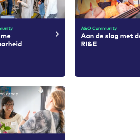
unity
A&O Community
ame
Aan de slag met d
aarheid
RI&E
en groep