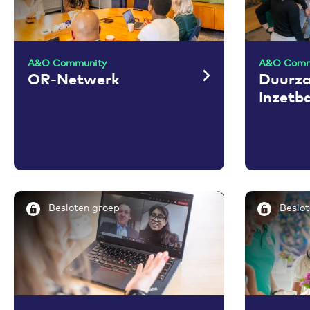
A&O Community
A&O Comm
OR-Netwerk
Duurz
Inzetb
Besloten groep
Beslot