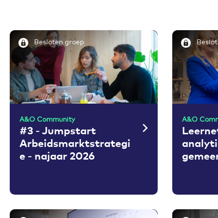
Besloten groep
Beslot
A&O Community
A&O Comm
#3 - Jumpstart
Leerne
Arbeidsmarktstrategi
analyti
e - najaar 2026
gemeen