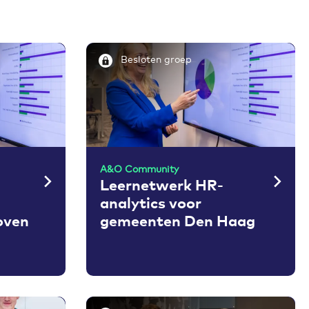
Besloten groep
A&O Community
Leernetwerk HR-
analytics voor
oven
gemeenten Den Haag