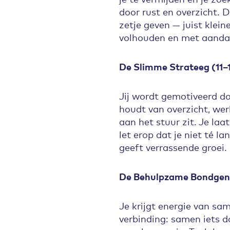
door rust en overzicht. D
zetje geven — juist klei
volhouden en met aandac
De Slimme Strateeg (11–
Jij wordt gemotiveerd d
houdt van overzicht, wer
aan het stuur zit. Je laa
let erop dat je niet té l
geeft verrassende groei.
De Behulpzame Bondgeno
Je krijgt energie van s
verbinding: samen iets d