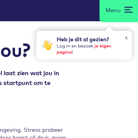
Menu
x
Heb je dit al gezien?
jou?
je eigen
Log in en bezoek
pagina
!
 laat zien wat jou in
ls startpunt om te
mgeving. Stress probeer
 door haast of druk, maar