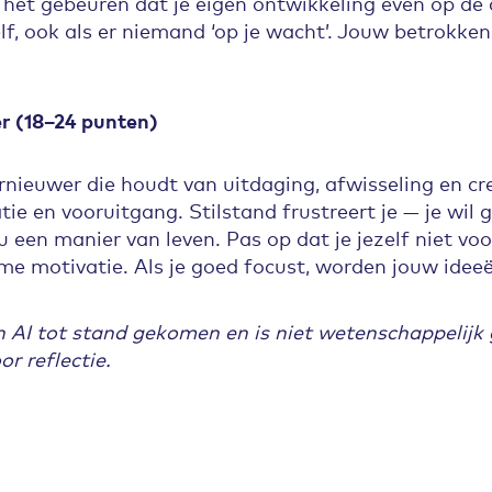
het gebeuren dat je eigen ontwikkeling even op de 
lf, ook als er niemand ‘op je wacht’. Jouw betrokken
r (18–24 punten)
nieuwer die houdt van uitdaging, afwisseling en crea
tie en vooruitgang. Stilstand frustreert je — je wil
u een manier van leven. Pas op dat je jezelf niet voor
e motivatie. Als je goed focust, worden jouw ideeë
n AI tot stand gekomen en is niet wetenschappelijk 
r reflectie.