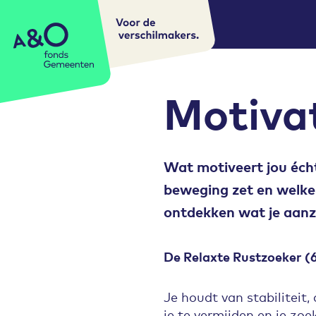
Voor de
A&O fonds Gemeenten
verschilmakers.
Motivat
Wat motiveert jou écht
beweging zet en welke 
ontdekken wat je aanze
De Relaxte Rustzoeker (
Je houdt van stabiliteit
je te vermijden en je zo