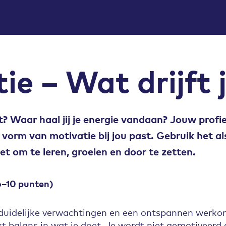
ie – Wat drijft 
? Waar haal jij je energie vandaan? Jouw profiel
vorm van motivatie bij jou past. Gebruik het a
t om te leren, groeien en door te zetten.
6–10 punten)
, duidelijke verwachtingen en een ontspannen werko
ekt balans in wat je doet. Je wordt niet gemotiveerd