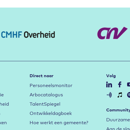
Direct naar
Volg
Personeelsmonitor
ie
Arbocatalogus
heid
TalentSpiegel
Communit
n
Ontwikkeldagboek
Duurzame 
ken
Hoe werkt een gemeente?
Aan de sl