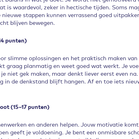
at is waardevol, zeker in hectische tijden. Soms mag
ne nieuwe stappen kunnen verrassend goed uitpakken.
ht blijven bewegen.
14 punten)
oor slimme oplossingen en het praktisch maken van
kt graag planmatig en weet goed wat werkt. Je voelt 
t je niet gek maken, maar denkt liever eerst even na.
ang in de denkstand blijft hangen. Af en toe iets ni
ot (15–17 punten)
amenwerken en anderen helpen. Jouw motivatie komt 
oen geeft je voldoening. Je bent een onmisbare sch