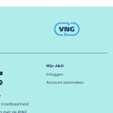
Mijn A&O
Inloggen
Account aanmaken
y
Inzetbaarheid
ag met de RI&E