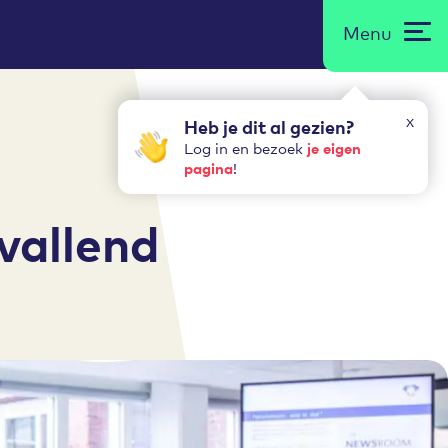
Menu
x
Heb je dit al gezien?
je eigen
Log in en bezoek
pagina
!
vallend
d