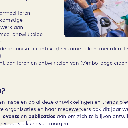
ormeel leren
ekomstige
 werk aan
rmeel ontwikkelde
en
de organisatiecontext (leerzame taken, meerdere l
)
t aan leren en ontwikkelen van (v)mbo-opgeleiden 
O?
en inspelen op al deze ontwikkelingen en trends bi
 organisaties en haar medewerkers ook dit jaar w
s
,
events
en
publicaties
aan om zich te blijven ontw
e vraagstukken van morgen.