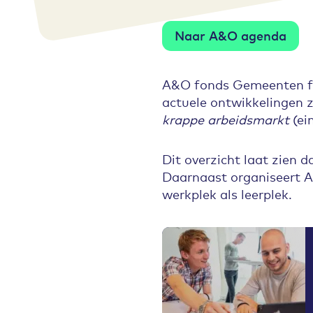
Naar A&O agenda
A&O fonds Gemeenten fo
actuele ontwikkelingen z
krappe arbeidsmarkt
(ei
Dit overzicht laat zien d
Daarnaast organiseert A&
werkplek als leerplek.