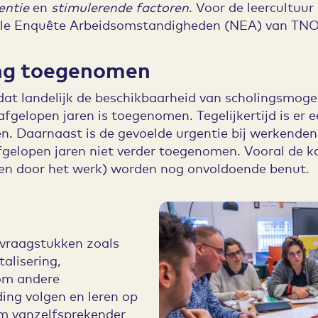
entie
en
stimulerende factoren
. Voor de leercultuur
le Enquête Arbeidsomstandigheden (NEA) van TNO
ng toegenomen
 dat landelijk de beschikbaarheid van scholingsmoge
gelopen jaren is toegenomen. Tegelijkertijd is er ee
n. Daarnaast is de gevoelde urgentie bij werkenden
fgelopen jaren niet verder toegenomen. Vooral de k
n en door het werk) worden nog onvoldoende benut.
vraagstukken zoals
alisering,
 om andere
ing volgen en leren op
m vanzelfsprekender