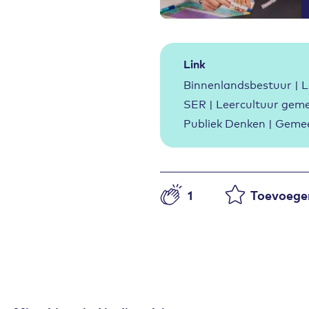
Link
Binnenlandsbestuur | 
SER | Leercultuur geme
Publiek Denken | Geme
1
Toevoegen
Aantal likes