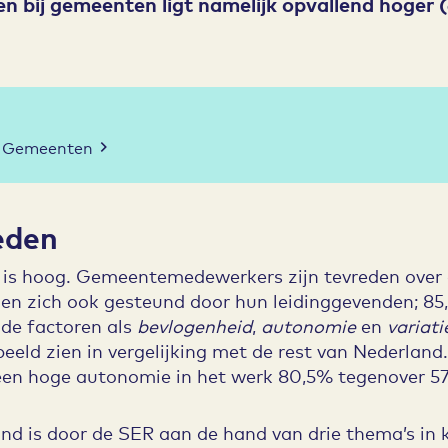
en bij gemeenten ligt namelijk opvallend hoger 
ij Gemeenten
eden
e is hoog. Gemeentemedewerkers zijn tevreden over 
len zich ook gesteund door hun leidinggevenden; 8
nde factoren als
bevlogenheid
,
autonomie
en
variat
eld zien in vergelijking met de rest van Nederland
 hoge autonomie in het werk 80,5% tegenover 57,1
and is door de SER aan de hand van drie thema’s in 