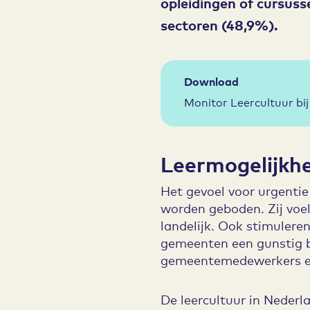
opleidingen of cursuss
sectoren (48,9%).
Download
Monitor Leercultuur b
Leermogelijkh
Het gevoel voor urgenti
worden geboden. Zij voe
landelijk. Ook stimulere
gemeenten een gunstig be
gemeentemedewerkers een
De leercultuur in Nederl