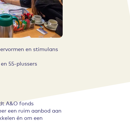
eervormen en stimulans
en 55-plussers
edt A&O fonds
eer een ruim aanbod aan
ikkelen én om een