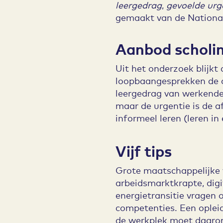
leergedrag
,
gevoelde urg
gemaakt van de Nationa
Aanbod scholi
Uit het onderzoek blijkt
loopbaangesprekken de af
leergedrag van werkende
maar de urgentie is de a
informeel leren (leren i
Vijf tips
Grote maatschappelijke 
arbeidsmarktkrapte, digit
energietransitie vragen
competenties. Een opleid
de werkplek moet daaro