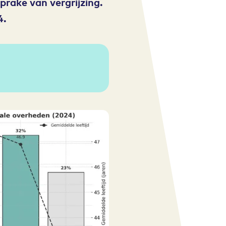
prake van vergrijzing.
4.