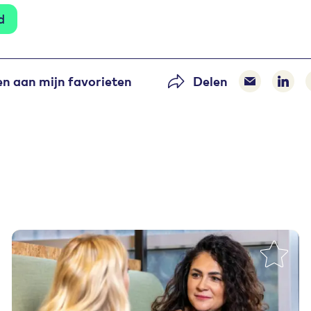
d
n aan mijn favorieten
Delen
Delen via 
Dele