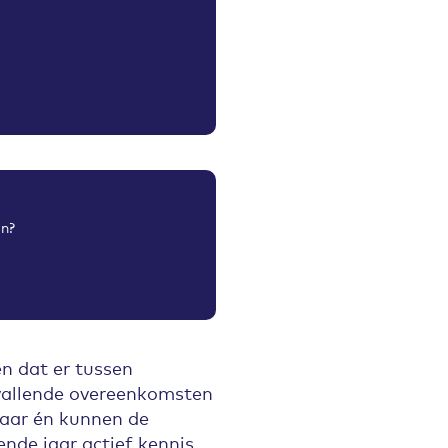
an?
n dat er tussen
pvallende overeenkomsten
baar én kunnen de
nde jaar actief kennis