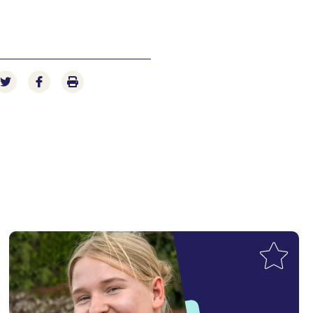
e-mail
n via LinkedIn
Deel op Twitter
Deel op Facebook
Print pagina