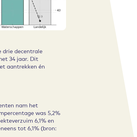
e drie decentrale
et 34 jaar. Dit
 Het aantrekken én
eenten nam het
rzuimpercentage was 5,2%
iekteverzuim 6,1% en
neens tot 6,1% (bron: