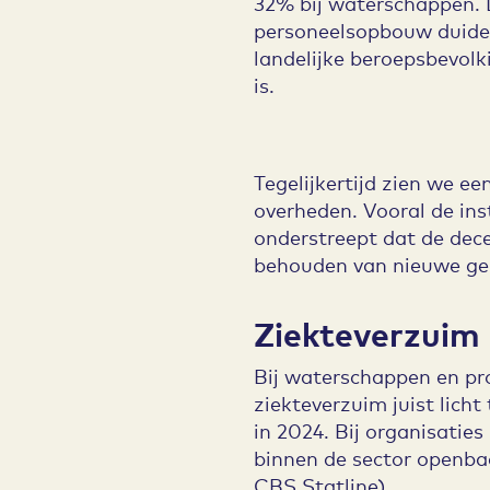
32% bij waterschappen. 
personeelsopbouw duidel
landelijke beroepsbevolk
is.
Tegelijkertijd zien we ee
overheden. Vooral de ins
onderstreept dat de decen
behouden van nieuwe gen
Ziekteverzuim
Bij waterschappen en pro
ziekteverzuim juist licht
in 2024. Bij organisati
binnen de sector openba
CBS Statline).