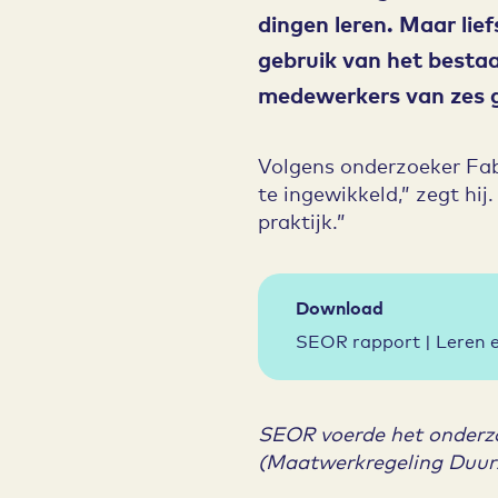
dingen leren. Maar lief
gebruik van het besta
medewerkers van zes 
Volgens onderzoeker Fab
te ingewikkeld,” zegt hi
praktijk.”
Download
SEOR rapport | Leren e
SEOR voerde het onderz
(Maatwerkregeling Duurz