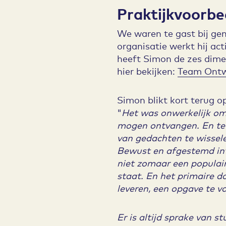
Praktijkvoorb
We waren te gast bij ge
organisatie werkt hij ac
heeft Simon de zes dimen
hier bekijken:
Team Ontw
Simon blikt kort terug o
"
Het was onwerkelijk om
mogen ontvangen. En te 
van gedachten te wissele
Bewust en afgestemd int
niet zomaar een populair
staat. En het primaire d
leveren, een opgave te v
Er is altijd sprake van 