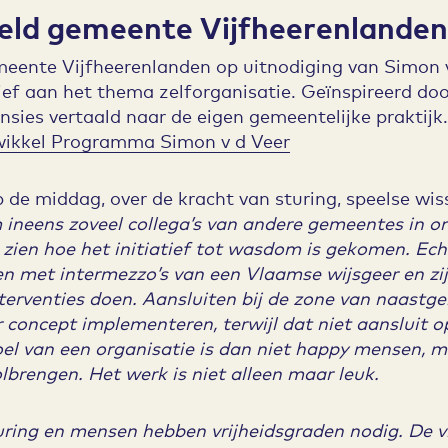
eeld gemeente Vijfheerenlanden
meente Vijfheerenlanden op uitnodiging van Simon v
tief aan het thema zelforganisatie. Geïnspireerd do
sies vertaald naar de eigen gemeentelijke praktijk.
ikkel Programma Simon v d Veer
p de middag, over de kracht van sturing, speelse wi
 ineens zoveel collega’s van andere gemeentes in 
zien hoe het initiatief tot wasdom is gekomen. E
n met intermezzo’s van een Vlaamse wijsgeer en zijn
erventies doen. Aansluiten bij de zone van naastge
 concept implementeren, terwijl dat niet aansluit o
oel van een organisatie is dan niet happy mensen, ma
olbrengen. Het werk is niet alleen maar leuk.
sturing en mensen hebben vrijheidsgraden nodig. De v