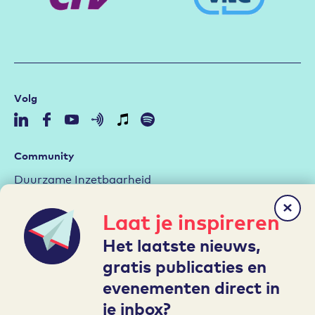
Volg
Community
Duurzame Inzetbaarheid
Aan de slag met de RI&E
Laat je inspireren
Arbeidsmarktstrategie
Het laatste nieuws,
Hybride werken
gratis publicaties en
Leren en Ontwikkelen
evenementen direct in
je inbox?
Mijn A&O