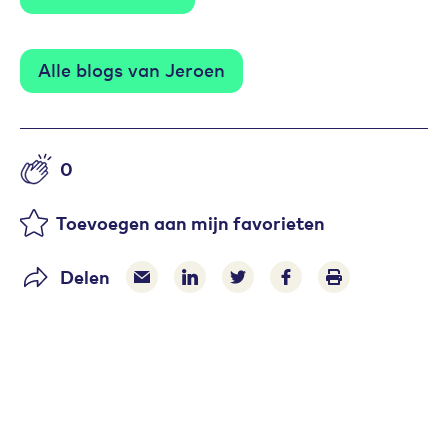
Alle blogs van Jeroen
0
Aantal likes
Toevoegen aan mijn favorieten
Delen
Delen via e-mail
Delen via LinkedIn
Deel op Twitter
Deel op Facebook
Print pagina