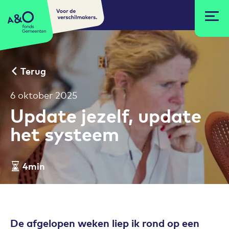
Voor de
A&O fonds Gemeenten
verschilmakers.
Terug
6 oktober 2025
Update jezelf, update
het systeem
4min
Leestijd artikel
De afgelopen weken liep ik rond op een