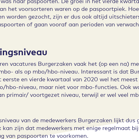
 was naar paspoorten. De groei in het vierde kwarta
an het voorsorteren waren op de paspoortpiek. Hoew
worden gezocht, zijn er dus ook altijd uitschieter
aspoorten of gaan vooraf aan perioden van verwacht
dingsniveau
aren vacatures Burgerzaken vaak het (op een na) m
mbo- als op mbo/hbo-niveau. Interessant is dat Bu
t eerste en vierde kwartaal van 2020 wel het mees
bo/hbo-niveau, maar niet voor mbo-functies. Ook wa
an primair/ voortgezet niveau, terwijl er wel veel
niveau van de medewerkers Burgerzaken lijkt dus ge
k kan zijn dat medewerkers met enige regelmaat bi
ag van paspoorten te voorkomen.