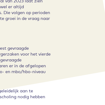
al van 2023 laat zien
el er altijd
s. Die volgen op perioden
e groei in de vraag naar
eest gevraagde
rgerzaken voor het vierde
t gevraagde
ren er in de afgelopen
 mbo- en mbo/hbo-niveau
leidelijk aan te
jscholing nodig hebben