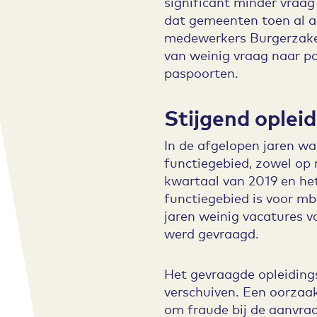
significant minder vraag
dat gemeenten toen al a
medewerkers Burgerzaken 
van weinig vraag naar p
paspoorten.
Stijgend oplei
In de afgelopen jaren w
functiegebied, zowel op 
kwartaal van 2019 en he
functiegebied is voor m
jaren weinig vacatures v
werd gevraagd.
Het gevraagde opleidings
verschuiven. Een oorzaa
om fraude bij de aanvra