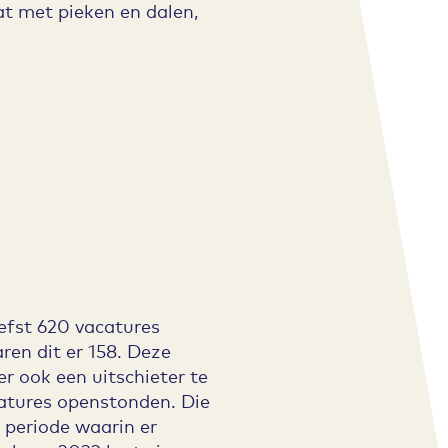
at met pieken en dalen,
iefst 620 vacatures
en dit er 158. Deze
er ook een uitschieter te
catures openstonden. Die
 periode waarin er