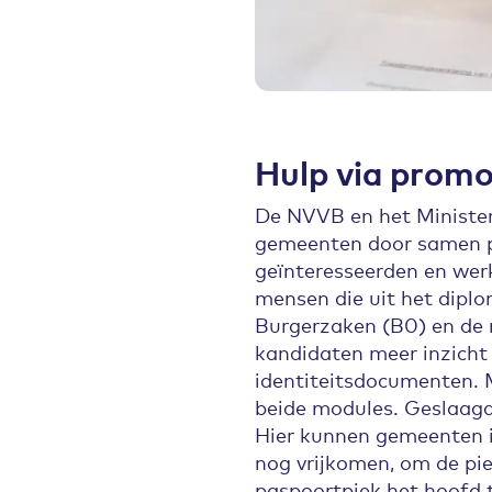
Hulp via prom
De NVVB en het Minister
gemeenten door samen p
geïnteresseerden en werk
mensen die uit het dipl
Burgerzaken (B0) en de 
kandidaten meer inzicht
identiteitsdocumenten. 
beide modules. Geslaagd
Hier kunnen gemeenten i
nog vrijkomen, om de pie
paspoortpiek het hoofd t