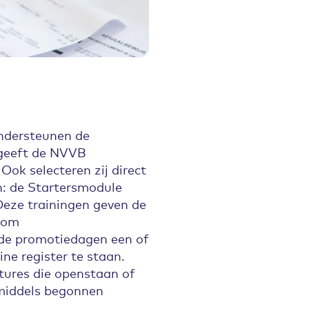
ondersteunen de
 geeft de NVVB
ok selecteren zij direct
: de Startersmodule
Deze trainingen geven de
ndom
 de promotiedagen een of
e register te staan.
tures die openstaan of
inmiddels begonnen