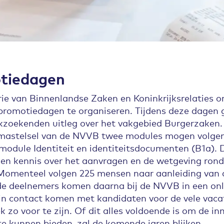
otiedagen
ie van Binnenlandse Zaken en Koninkrijksrelaties 
romotiedagen te organiseren. Tijdens deze dagen
zoekenden uitleg over het vakgebied Burgerzaken. O
omastelsel van de NVVB twee modules mogen volgen
module Identiteit en identiteitsdocumenten (B1a). 
 en kennis over het aanvragen en de wetgeving ro
Momenteel volgen 225 mensen naar aanleiding van
e deelnemers komen daarna bij de NVVB in een onlin
n contact komen met kandidaten voor de vele vaca
k zo voor te zijn. Of dit alles voldoende is om de 
e kunnen bieden, zal de komende jaren blijken.