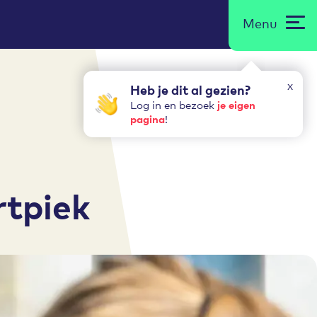
Menu
x
Heb je dit al gezien?
je eigen
Log in en bezoek
pagina
!
rtpiek