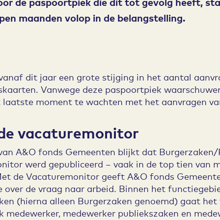
r de paspoortpiek die dit tot gevolg heeft, sta
pen maanden volop in de belangstelling.
naf dit jaar een grote stijging in het aantal aanv
itskaarten. Vanwege deze paspoortpiek waarschuwe
t laatste moment te wachten met het aanvragen va
 de vacaturemonitor
van A&O fonds Gemeenten blijkt dat Burgerzaken/
nitor werd gepubliceerd – vaak in de top tien van
 Met de Vacaturemonitor geeft A&O fonds Gemeente
e over de vraag naar arbeid. Binnen het functiegebi
en (hierna alleen Burgerzaken genoemd) gaat het
jk medewerker, medewerker publiekszaken en medew