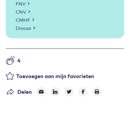
FNV
CNV
CMHF
Divosa
4
Aantal likes
Toevoegen aan mijn favorieten
Delen
Delen via e-mail
Delen via LinkedIn
Deel op Twitter
Deel op Facebook
Print pagina