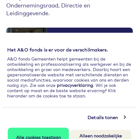
Ondernemingsraad, Directie en
Leidinggevende.
Hybride werken |
Handreiking
Het A&O fonds is er voor de verschilmakers.
Over veilige en gezonde
arbeidsomstandigheden
A&O fonds Gemeenten helpt gemeenten bij de
ontwikkeling en professionalisering als werkgever en bij de
ontwikkeling en groei van medewerkers. Daarbij hoort een
Lees meer
gepersonaliseerde website met verschillende diensten en
social mediafuncties, waarvoor cookies van ons en derden
nodig zijn. Zie ook onze
privacyverklaring
. Wil je ook
content op maat en de beste website ervaring? Klik
hieronder om de cookies toe te staan.
Flyer arbocatalogus
Wil je de arbocatalogus in jouw gemeentelijke
Details tonen
organisatie onder de aandacht brengen?
Download dan onze flyer.
Alleen noodzakelijke
Alle cookies toestaan