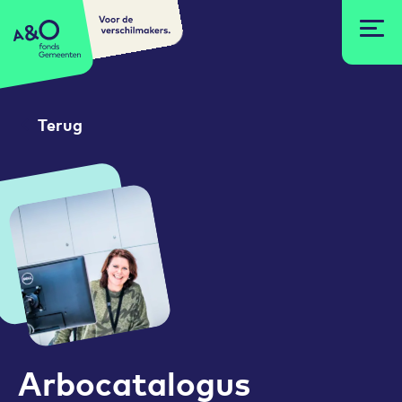
Voor de
A&O fonds Gemeenten
verschilmakers.
Terug
Arbocatalogus