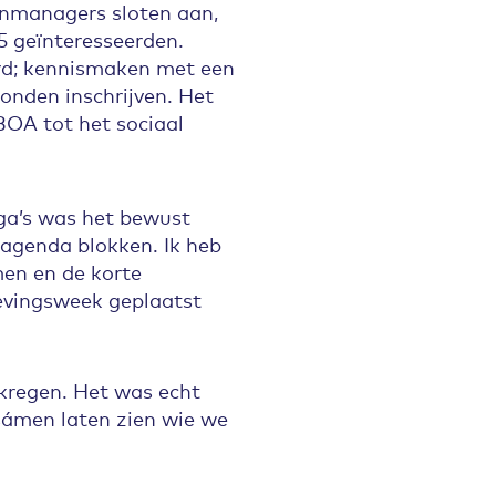
inmanagers sloten aan,
5 geïnteresseerden.
rd; kennismaken met een
onden inschrijven. Het
BOA tot het sociaal
ga’s was het bewust
 agenda blokken. Ik heb
men en de korte
evingsweek geplaatst
kregen. Het was echt
sámen laten zien wie we