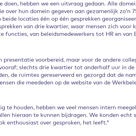
e doen, hebben we een uitvraag gedaan. Alle dome
tie over hun domein gegeven aan gezamenlijk zo’n 7
beide locaties één op één gesprekken georganisee
sprekken van drie kwartier, waar mensen zich voor k
ieke functies, van beleidsmedewerkers tot HR en van 
presentatie voorbereid, maar voor de andere colle
ooraf; slechts drie kwartier tot anderhalf uur in de
den, de ruimtes gereserveerd en gezorgd dat de na
mensen die meededen op de website van de Werkbel
ig te houden, hebben we veel mensen intern meege
allen hieraan te kunnen bijdragen. We konden echt 
ok enthousiast over gesproken, het leeft.”