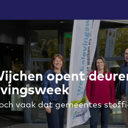
ijchen opent deuren
vingsweek
toch vaak dat gemeentes stoffi