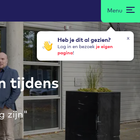
Menu
x
Heb je dit al gezien?
je eigen
Log in en bezoek
pagina
!
 tijdens
g zijn"