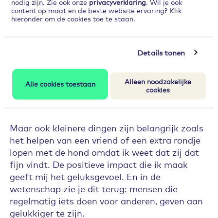
nodig zijn. Zie ook onze
privacyverklaring
. Wil je ook
content op maat en de beste website ervaring? Klik
Een ander voorbeeld dat ik me inzet als
hieronder om de cookies toe te staan.
vrijwilliger in de rol van bestuursvoorzitter van
de Stichting Prago, een stichting die
volwassenen die moeilijk kunnen leren helpt bij
Details tonen
het beter worden in lezen, schrijven en digitale
vaardigheden. Op die manier zorgen we ervoor
Alleen noodzakelijke
Alle cookies toestaan
dat meer mensen kunnen blijven meedoen in
cookies
onze maatschappij.
Maar ook kleinere dingen zijn belangrijk zoals
het helpen van een vriend of een extra rondje
lopen met de hond omdat ik weet dat zij dat
fijn vindt. De positieve impact die ik maak
geeft mij het geluksgevoel. En in de
wetenschap zie je dit terug: mensen die
regelmatig iets doen voor anderen, geven aan
gelukkiger te zijn.