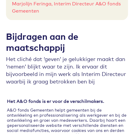
Marjolijn Feringa, Interim Directeur A&O fonds
Gemeenten
Bijdragen aan de
maatschappij
Het cliché dat ‘geven’ je gelukkiger maakt dan
‘nemen’ blijkt waar te zijn. Ik ervaar dit
bijvoorbeeld in mijn werk als Interim Directeur
waarbij ik graag betrokken ben bij
organisaties met ook een sociaal
maatschappelijk doelstelling. Zoals op dit
Het A&O fonds is er voor de verschilmakers.
moment als Interim Directeur van het A&O
A&O fonds Gemeenten helpt gemeenten bij de
fonds Gemeenten waar we gemeenten helpen
ontwikkeling en professionalisering als werkgever en bij de
bij de ontwikkeling en professionalisering als
ontwikkeling en groei van medewerkers. Daarbij hoort een
gepersonaliseerde website met verschillende diensten en
werkgever.
social mediafuncties, waarvoor cookies van ons en derden