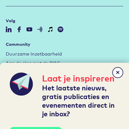
Volg
Community
Duurzame Inzetbaarheid
Aan de slag met de RI&E
Arbeidsmarktstrategie
Laat je inspireren
Hybride werken
Het laatste nieuws,
Leren en Ontwikkelen
gratis publicaties en
evenementen direct in
Mijn A&O
je inbox?
Inloggen
Account aanmaken