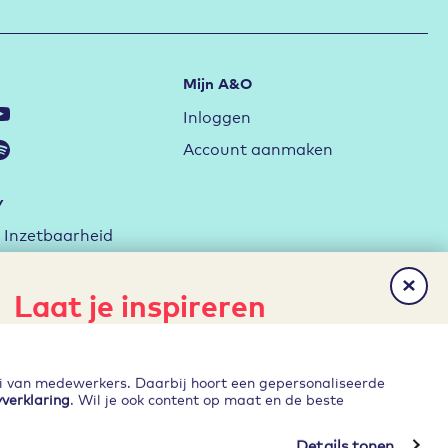
Mijn A&O
Inloggen
Account aanmaken
y
Inzetbaarheid
ag met de RI&E
Laat je inspireren
rktstrategie
erken
Het laatste nieuws, gratis
Ontwikkelen
publicaties en evenementen direct
ei van medewerkers. Daarbij hoort een gepersonaliseerde
in je inbox?
yverklaring
. Wil je ook content op maat en de beste
Details tonen