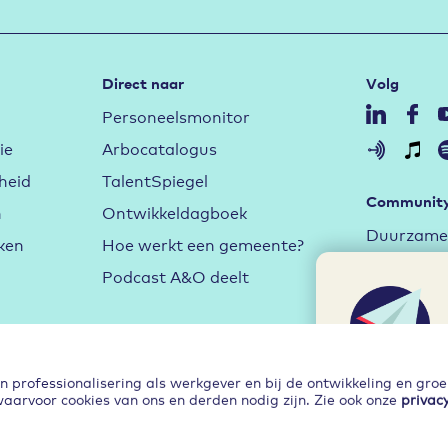
Direct naar
Volg
Personeelsmonitor
ie
Arbocatalogus
heid
TalentSpiegel
Communit
n
Ontwikkeldagboek
Duurzame 
ken
Hoe werkt een gemeente?
Aan de sl
Podcast A&O deelt
Arbeidsma
Hybride w
Leren en 
professionalisering als werkgever en bij de ontwikkeling en gro
waarvoor cookies van ons en derden nodig zijn. Zie ook onze
privac