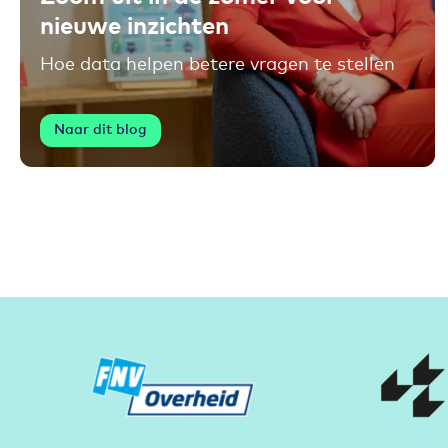
nieuwe inzichten
Hoe data helpen betere vragen te stellen
Naar dit blog
Partners