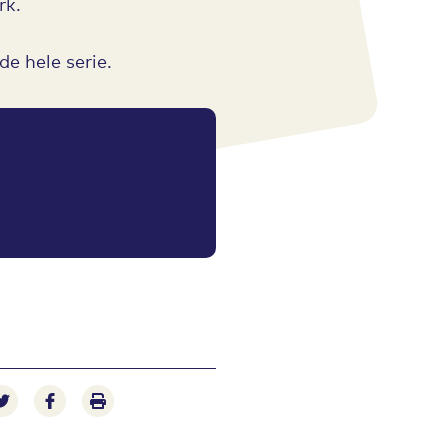
rk.
de hele serie.
e-mail
 via LinkedIn
Deel op Twitter
Deel op Facebook
Print pagina