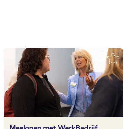
Toevoegen aan favorieten
Meelopen met WerkBedrijf