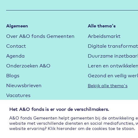
Algemeen
Alle thema's
Over A&O fonds Gemeenten
Arbeidsmarkt
Contact
Digitale transformat
Agenda
Duurzame inzetbaar
Onderzoeken A&O
Leren en ontwikkele
Blogs
Gezond en veilig wer
Nieuwsbrieven
Bekijk alle thema's
Vacatures
Cookieverklaring
Het A&O fonds is er voor de verschilmakers.
Privacyverklaring
A&O fonds Gemeenten helpt gemeenten bij de ontwikkeling en 
website met verschillende diensten en social mediafuncties, 
Subsidie
website ervaring? Klik hieronder om de cookies toe te staan.