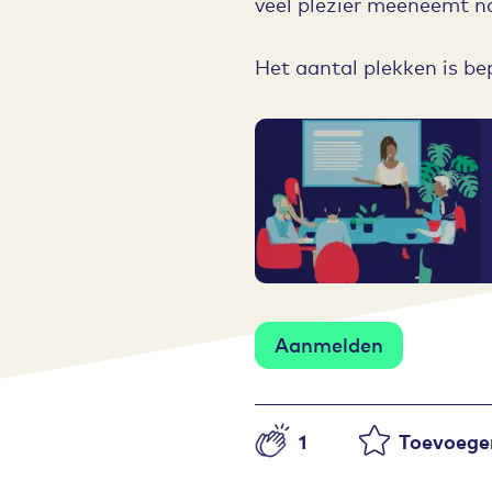
veel plezier meeneemt n
Het aantal plekken is be
Aanmelden
1
Toevoegen
Aantal likes