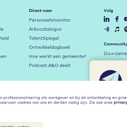
Direct naar
Volg
Personeelsmonitor
ie
Arbocatalogus
heid
TalentSpiegel
Communit
n
Ontwikkeldagboek
Duurzame 
ken
Hoe werkt een gemeente?
Aan de sl
Podcast A&O deelt
Arbeidsma
Hybride w
Leren en 
professionalisering als werkgever en bij de ontwikkeling en gro
waarvoor cookies van ons en derden nodig zijn. Zie ook onze
privac
Ja, inspi
akelijke cookies