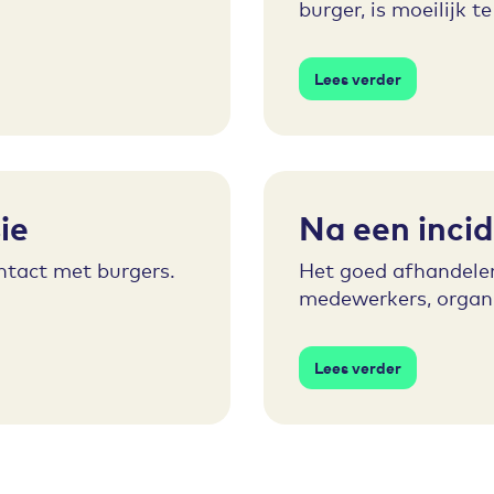
burger, is moeilijk t
Lees verder
ie
Na een inci
ontact met burgers.
Het goed afhandelen 
medewerkers, organi
Lees verder