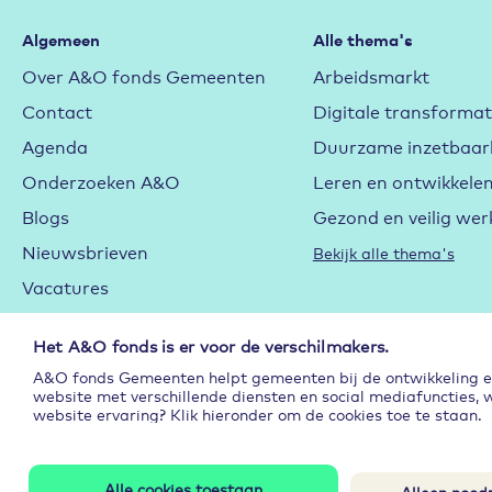
Algemeen
Alle thema's
Over A&O fonds Gemeenten
Arbeidsmarkt
Contact
Digitale transformat
Agenda
Duurzame inzetbaar
Onderzoeken A&O
Leren en ontwikkele
Blogs
Gezond en veilig wer
Nieuwsbrieven
Bekijk alle thema's
Vacatures
Cookieverklaring
Het A&O fonds is er voor de verschilmakers.
Privacyverklaring
A&O fonds Gemeenten helpt gemeenten bij de ontwikkeling en 
Subsidie
website met verschillende diensten en social mediafuncties, 
website ervaring? Klik hieronder om de cookies toe te staan.
Alle cookies toestaan
Alleen noodz