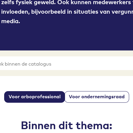
zelfs fysiek geweld. Ook kunnen medewerkers
invloeden, bijvoorbeeld in situaties van vergun
media.
Voor arboprofessional
Voor ondernemingsraad
Binnen dit thema: