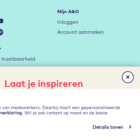
Mijn A&O
Inloggen
Account aanmaken
y
Inzetbaarheid
ag met de RI&E
rktstrategie
Laat je inspireren
erken
Het laatste nieuws, gratis
Ontwikkelen
publicaties en evenementen direct
ei van medewerkers. Daarbij hoort een gepersonaliseerde
in je inbox?
yverklaring
. Wil je ook content op maat en de beste
Details tonen
reer mij!