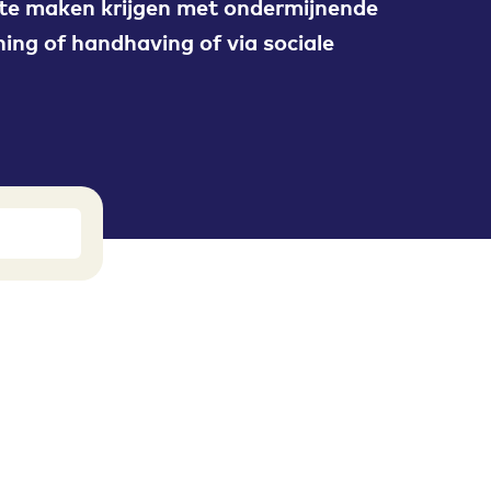
 te maken krijgen met ondermijnende
ning of handhaving of via sociale