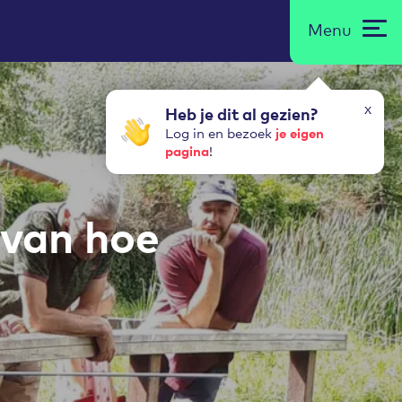
Menu
x
Heb je dit al gezien?
je eigen
Log in en bezoek
pagina
!
 van hoe