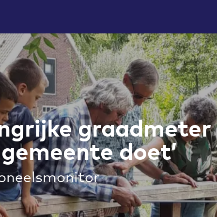
angrijke graadmeter
s gemeente doet’
soneelsmonitor