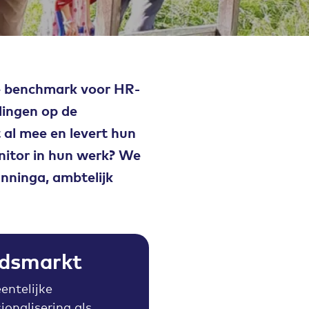
dé benchmark voor HR-
lingen op de
al mee en levert hun
nitor in hun werk? We
nninga, ambtelijk
idsmarkt
entelijke
onalisering als