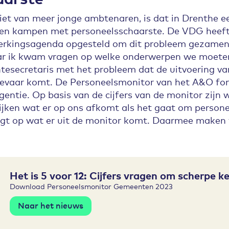
et van meer jonge ambtenaren, is dat in Drenthe e
n kampen met personeelsschaarste. De VDG heeft v
kingsagenda opgesteld om dit probleem gezamenli
waar ik kwam vragen op welke onderwerpen we moe
esecretaris met het probleem dat de uitvoering va
 gevaar komt. De Personeelsmonitor van het A&O f
gentie. Op basis van de cijfers van de monitor zijn w
ijken wat er op ons afkomt als het gaat om persone
ligt op wat er uit de monitor komt. Daarmee maken
Het is 5 voor 12: Cijfers vragen om scherpe k
Download Personeelsmonitor Gemeenten 2023
Naar het nieuws