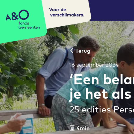
Voor de
A&O fonds Gemeenten
verschilmakers.
Terug
16 september 2024
‘Een bel
je het al
25 edities Per
4min
Leestijd artikel