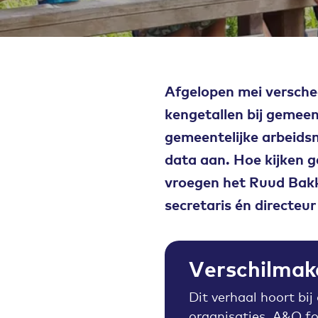
Afgelopen mei versche
kengetallen bij gemeen
gemeentelijke arbeids
data aan. Hoe kijken 
vroegen het Ruud Bakk
secretaris én directe
Verschilmak
Dit verhaal hoort bij
organisaties. A&O fo