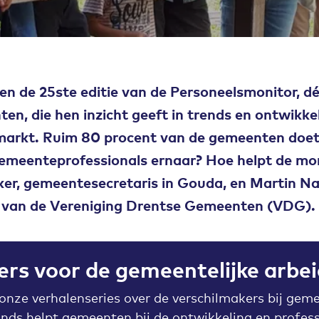
en de 25ste editie van de Personeelsmonitor, 
ten, die hen inzicht geeft in trends en ontwikke
markt. Ruim 80 procent van de gemeenten doet 
gemeenteprofessionals ernaar? Hoe helpt de mo
er, gemeentesecretaris in Gouda, en Martin Na
ur van de Vereniging Drentse Gemeenten (VDG).
ers voor de gemeentelijke arbe
 onze verhalenseries over de verschilmakers bij geme
nds helpt gemeenten bij de ontwikkeling en professi