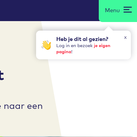
Menu
x
Heb je dit al gezien?
je eigen
Log in en bezoek
pagina
!
t
e naar een