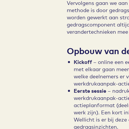
Vervolgens gaan we aan
methode is door gedrags
worden gewerkt aan strat
gedragscomponent altijd 
verandertechnieken mee 
Opbouw van de
Kickoff
– online een 
met elkaar gaan meema
welke deelnemers er v
werkdrukaanpak-actiep
Eerste sessie
– nadruk
werkdrukaanpak-actie
actieplanformat (dee
werk zijn). Een kort 
Wellicht is er bij dez
gedragsinzichten.