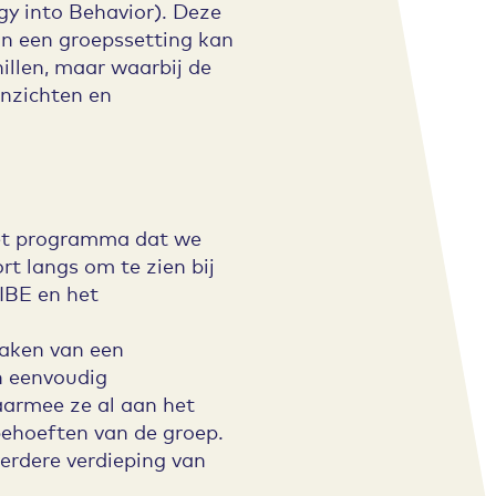
gy into Behavior). Deze
in een groepssetting kan
illen, maar waarbij de
inzichten en
 het programma dat we
t langs om te zien bij
IBE en het
maken van een
n eenvoudig
armee ze al aan het
 behoeften van de groep.
verdere verdieping van