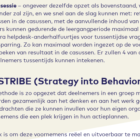
 sessie
– ongeveer dezelfde opzet als bovenstaand, 
nder zal zijn, en we snel aan de slag kunnen met: re
sen in de casussen, met de aanvullende inhoud van 
s kunnen gedurende de leergangperiode maximaal 2
a helpdesk-anderhalfuurtjes voor tussentijdse vrag
sparring. Zo kan maximaal worden ingezet op de vo
oeken van resultaat in de casussen. Er zullen 4 v
lnemers tussentijds kunnen intekenen.
 STRIBE (Strategy into Behavio
thode is zo opgezet dat deelnemers in een groep m
rden gezamenlijk aan het denken en aan het werk g
drachten die ze kunnen invullen voor hun eigen org
nemens die een plek krijgen in hun actieplannen.
 is om deze voornemens reëel en uitvoerbaar te m