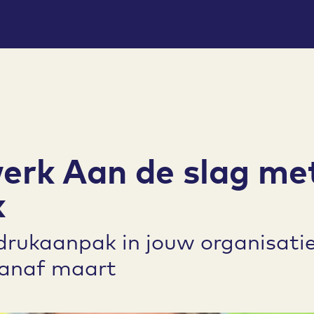
erk Aan de slag me
k
drukaanpak in jouw organisati
vanaf maart