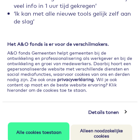
veel info in 1 uur tijd gekregen’
‘Ik kan met alle nieuwe tools gelijk zelf aan
de slag’
‘Fijn dat hier aandacht aan wordt besteed:
heel inspirerend’
‘Fijne afwisseling van theorie en praktijk’
Het A&O fonds is er voor de verschilmakers.
‘Leuk om op een ander manier met jezelf
A&O fonds Gemeenten helpt gemeenten bij de
ontwikkeling en professionalisering als werkgever en bij de
bezig te zijn’
ontwikkeling en groei van medewerkers. Daarbij hoort een
‘Fijn om collega’s van andere gemeente te
gepersonaliseerde website met verschillende diensten en
social mediafuncties, waarvoor cookies van ons en derden
ontmoeten’
nodig zijn. Zie ook onze
privacyverklaring
. Wil je ook
content op maat en de beste website ervaring? Klik
hieronder om de cookies toe te staan.
Details tonen
Alleen noodzakelijke
Alle cookies toestaan
cookies