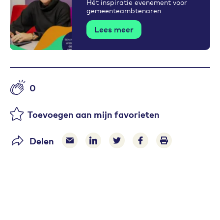
Hét inspiratie evenement voor
gemeenteambtenaren
Lees meer
0
Aantal likes
Toevoegen aan mijn favorieten
Delen
Delen via e-mail
Delen via LinkedIn
Deel op Twitter
Deel op Facebook
Print pagina