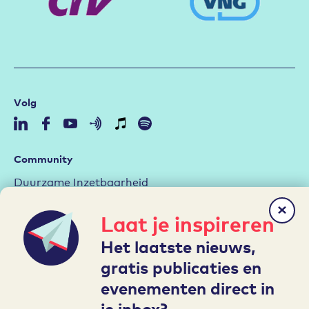
Volg
Community
Duurzame Inzetbaarheid
Aan de slag met de RI&E
Laat je inspireren
Arbeidsmarktstrategie
Het laatste nieuws,
Hybride werken
gratis publicaties en
Leren en Ontwikkelen
evenementen direct in
je inbox?
Mijn A&O