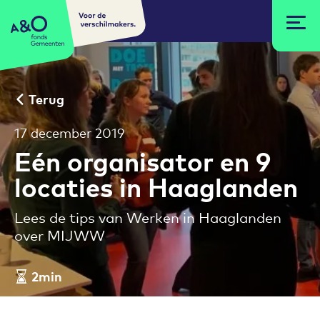
Voor de
A&O fonds Gemeenten
verschilmakers.
Terug
17 december 2019
Eén organisator en 9
locaties in Haaglanden
Lees de tips van Werken in Haaglanden
over MIJWW
2min
Leestijd artikel