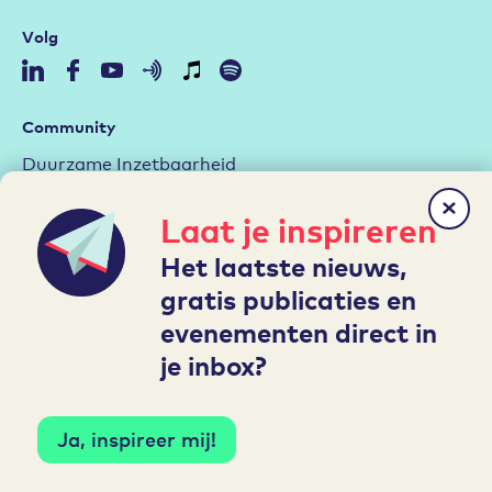
Volg
Community
Duurzame Inzetbaarheid
Aan de slag met de RI&E
Laat je inspireren
Arbeidsmarktstrategie
Het laatste nieuws,
Hybride werken
gratis publicaties en
Leren en Ontwikkelen
evenementen direct in
je inbox?
Mijn A&O
Inloggen
Account aanmaken
Ja, inspireer mij!