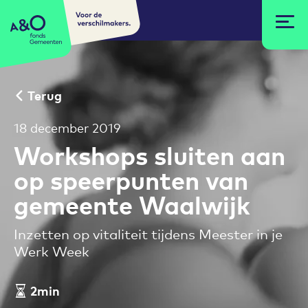
Voor de
A&O fonds Gemeenten
verschilmakers.
Terug
18 december 2019
Workshops sluiten aan
op speerpunten van
gemeente Waalwijk
Inzetten op vitaliteit tijdens Meester in je
Werk Week
2min
Leestijd artikel