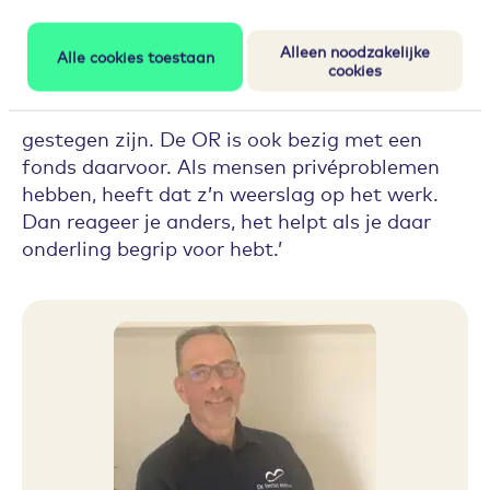
training Invloed Positieve Gezondheid gedaan.
Dat ging over lichamelijk en geestelijk goed in
Alleen noodzakelijke
je vel zitten. Ook daar hebben we veel gepraat
Alle cookies toestaan
cookies
met elkaar, bijvoorbeeld over dat sommige
mensen moeilijk rondkomen nu alle prijzen zo
gestegen zijn. De OR is ook bezig met een
fonds daarvoor. Als mensen privéproblemen
hebben, heeft dat z’n weerslag op het werk.
Dan reageer je anders, het helpt als je daar
onderling begrip voor hebt.’