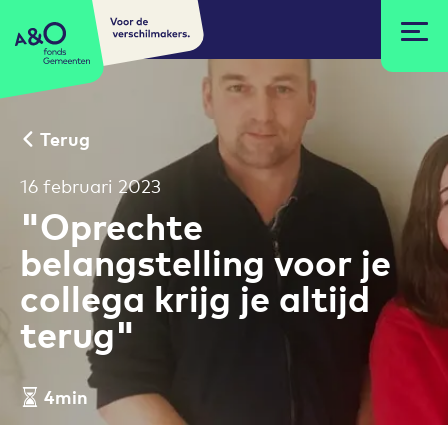
Voor de
A&O fonds Gemeenten
verschilmakers.
Terug
16 februari 2023
"Oprechte
belangstelling voor je
collega krijg je altijd
terug"
4min
Leestijd artikel