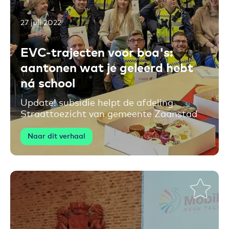
27 juli 2022
Toevoegen aan favorieten
EVC-trajecten voor boa's:
aantonen wat je geleerd hebt
ná school
Update! subsidie helpt de afdeling
Straattoezicht van gemeente Zaanstad
Naar dit verhaal