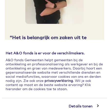
Het is belangrijk om zaken uit te
spreken, als het lang blijft sudderen,
krijg je juist spanningen.
Het A&O fonds is er voor de verschilmakers.
A&O fonds Gemeenten helpt gemeenten bij de
Henri
ontwikkeling en professionalisering als werkgever en bij de
ontwikkeling en groei van medewerkers. Daarbij hoort een
gepersonaliseerde website met verschillende diensten en
social mediafuncties, waarvoor cookies van ons en derden
Onderling begrip
nodig zijn. Zie ook onze
privacyverklaring
. Wil je ook
content op maat en de beste website ervaring? Klik
hieronder om de cookies toe te staan.
Daarbij is het belangrijk om een beetje van
elkaar te weten wat er thuis speelt. ‘Na de
ROME-training hebben we later nog een
Details tonen