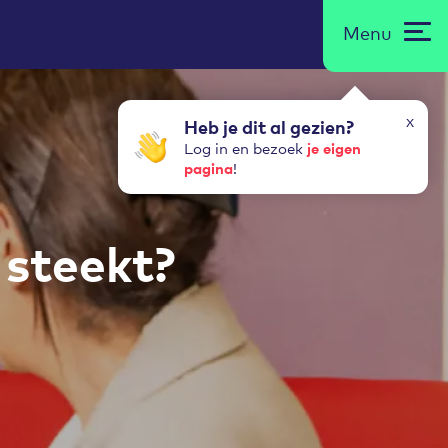
Menu
x
Heb je dit al gezien?
je eigen
Log in en bezoek
pagina
!
 steekt?