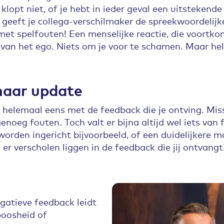
lopt niet, of je hebt in ieder geval een uitstekende
e geeft je collega-verschilmaker de spreekwoordelij
met spelfouten! Een menselijke reactie, die voortkom
van het ego. Niets om je voor te schamen. Maar hel
naar update
t helemaal eens met de feedback die je ontving. Mi
noeg fouten. Toch valt er bijna altijd wel iets van 
worden ingericht bijvoorbeeld, of een duidelijkere
r verscholen liggen in de feedback die jij ontvang
gatieve feedback leidt
boosheid of