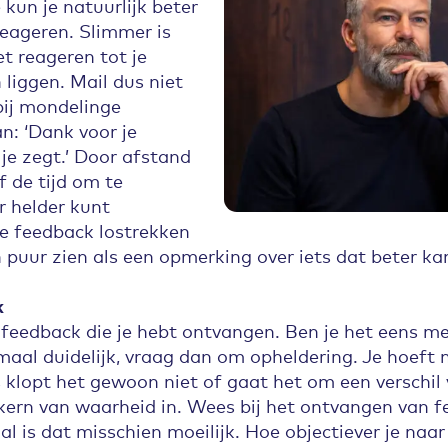
kun je natuurlijk beter
freageren. Slimmer is
t reageren tot je
liggen. Mail dus niet
bij mondelinge
n: ‘Dank voor je
je zegt.’ Door afstand
f de tijd om te
r helder kunt
e feedback lostrekken
n puur zien als een opmerking over iets dat beter ka
k
feedback die je hebt ontvangen. Ben je het eens met
aal duidelijk, vraag dan om opheldering. Je hoeft n
klopt het gewoon niet of gaat het om een verschil
n kern van waarheid in. Wees bij het ontvangen van 
k al is dat misschien moeilijk. Hoe objectiever je naar 