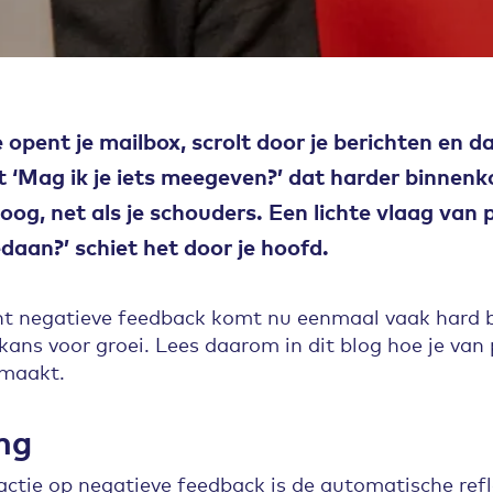
e opent je mailbox, scrolt door je berichten en 
t ‘Mag ik je iets meegeven?’ dat harder binnenk
og, net als je schouders. Een lichte vlaag van p
daan?’ schiet het door je hoofd.
nt negatieve feedback komt nu eenmaal vaak hard b
n kans voor groei. Lees daarom in dit blog hoe je va
 maakt.
ing
tie op negatieve feedback is de automatische refl