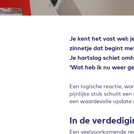
Je kent het vast wel: j
zinnetje dat begint me
Je hartslag schiet omho
‘Wat heb ik nu weer ge
Een logische reactie, wa
pijnlijke stuk schuilt ee
een waardevolle update
In de verdedig
Een veelvoorkomende reac