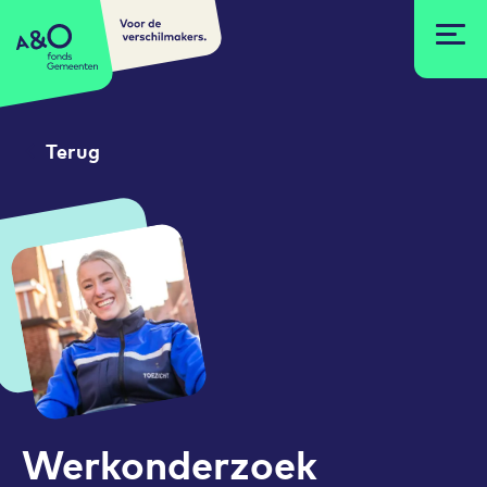
Voor de
A&O fonds Gemeenten
verschilmakers.
Terug
Werkonderzoek