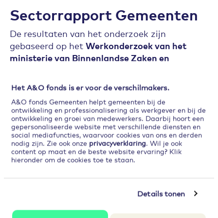
Sectorrapport Gemeenten
De resultaten van het onderzoek zijn
gebaseerd op het
Werkonderzoek van het
ministerie van Binnenlandse Zaken en
Koninkrijksrelaties
(BZK). Het is het grootste
enquêteonderzoek onder ambtenaren in
Het A&O fonds is er voor de verschilmakers.
Nederland. Het Werkonderzoek brengt
A&O fonds Gemeenten helpt gemeenten bij de
periodiek de werkbeleving van medewerkers in
ontwikkeling en professionalisering als werkgever en bij de
de publieke sector in kaart.
ontwikkeling en groei van medewerkers. Daarbij hoort een
gepersonaliseerde website met verschillende diensten en
social mediafuncties, waarvoor cookies van ons en derden
nodig zijn. Zie ook onze
privacyverklaring
. Wil je ook
De focus is daarbij onder meer gericht op
content op maat en de beste website ervaring? Klik
medewerkers bij gemeenten.
In 2024 hebben
hieronder om de cookies toe te staan.
4.536 gemeenteambtenaren
aan het
onderzoek meegedaan. In eerdere edities
Details tonen
betrof dit 4.500 (2022) en 4.666 (2019). Dit is
ruim voldoende om een
betrouwbaar beeld
te