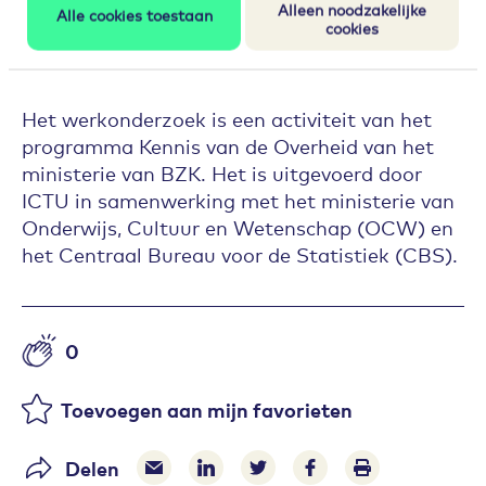
schetsen over hoe medewerkers van
Alleen noodzakelijke
Alle cookies toestaan
gemeenten tegen hun werk aan kijken de
cookies
afgelopen jaren.
Het werkonderzoek is een activiteit van het
programma Kennis van de Overheid van het
ministerie van BZK. Het is uitgevoerd door
ICTU in samenwerking met het ministerie van
Onderwijs, Cultuur en Wetenschap (OCW) en
het Centraal Bureau voor de Statistiek (CBS).
0
Aantal likes
Toevoegen aan mijn favorieten
Delen
Delen via e-mail
Delen via LinkedIn
Deel op Twitter
Deel op Facebook
Print pagina