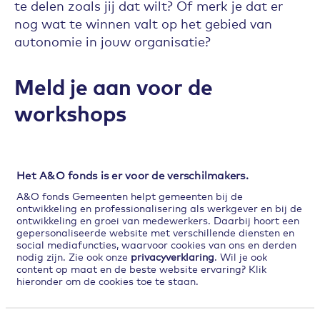
te delen zoals jij dat wilt? Of merk je dat er
nog wat te winnen valt op het gebied van
autonomie in jouw organisatie?
Meld je aan voor de
workshops
Meer weten over bovenstaande modellen die
autonomie omarmen? Meld je dan aan voor
een van de workshops!
Het A&O fonds is er voor de verschilmakers.
A&O fonds Gemeenten helpt gemeenten bij de
ontwikkeling en professionalisering als werkgever en bij de
ontwikkeling en groei van medewerkers. Daarbij hoort een
gepersonaliseerde website met verschillende diensten en
Maak je team mentaal
social mediafuncties, waarvoor cookies van ons en derden
krachtig
nodig zijn. Zie ook onze
privacyverklaring
. Wil je ook
content op maat en de beste website ervaring? Klik
Kies de workshop die bij je past
hieronder om de cookies toe te staan.
of volg ze allemaal
Naar het nieuws