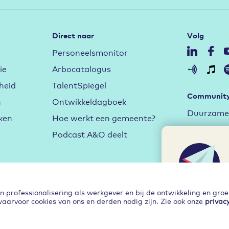
Direct naar
Volg
Personeelsmonitor
ie
Arbocatalogus
heid
TalentSpiegel
Communit
n
Ontwikkeldagboek
Duurzame 
ken
Hoe werkt een gemeente?
Aan de sl
Podcast A&O deelt
Arbeidsma
Hybride w
Leren en 
professionalisering als werkgever en bij de ontwikkeling en gro
waarvoor cookies van ons en derden nodig zijn. Zie ook onze
privac