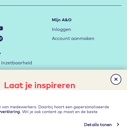
Mijn A&O
Inloggen
Account aanmaken
y
Inzetbaarheid
ag met de RI&E
rktstrategie
Laat je inspireren
erken
Het laatste nieuws, gratis
Ontwikkelen
publicaties en evenementen direct
ei van medewerkers. Daarbij hoort een gepersonaliseerde
in je inbox?
yverklaring
. Wil je ook content op maat en de beste
Details tonen