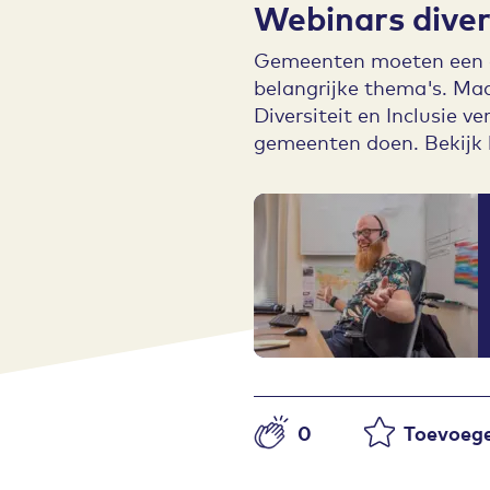
Webinars divers
Gemeenten moeten een afs
belangrijke thema's. Maa
Diversiteit en Inclusie v
gemeenten doen. Bekijk h
0
Toevoege
Aantal likes