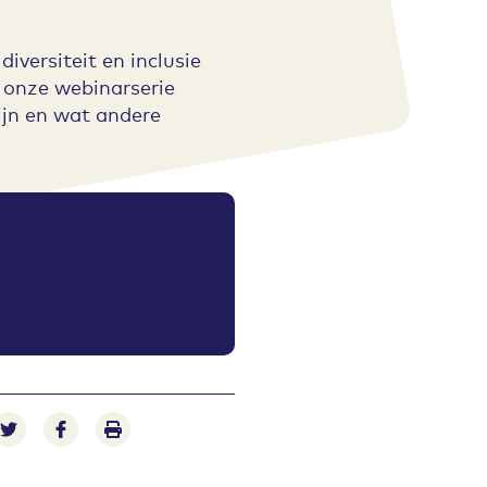
versiteit en inclusie
n onze webinarserie
zijn en wat andere
e-mail
n via LinkedIn
Deel op Twitter
Deel op Facebook
Print pagina