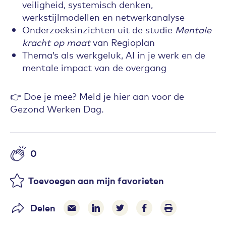
veiligheid, systemisch denken,
werkstijlmodellen en netwerkanalyse
Onderzoeksinzichten uit de studie
Mentale
kracht op maat
van Regioplan
Thema’s als werkgeluk, AI in je werk en de
mentale impact van de overgang
👉 Doe je mee? Meld je hier aan voor de
Gezond Werken Dag.
0
Aantal likes
Toevoegen aan mijn favorieten
Delen
Delen via e-mail
Delen via LinkedIn
Deel op Twitter
Deel op Facebook
Print pagina