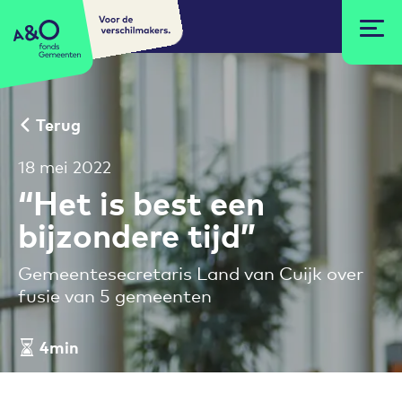
Voor de
A&O fonds Gemeenten
verschilmakers.
Terug
18 mei 2022
“Het is best een
bijzondere tijd”
Gemeentesecretaris Land van Cuijk over
fusie van 5 gemeenten
4min
Leestijd artikel