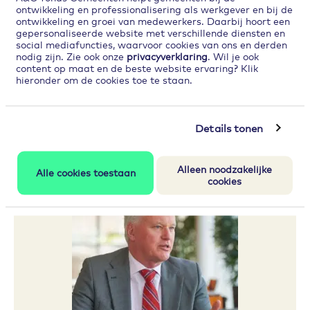
de herindeling een feit”, aldus Johan. Per die
ontwikkeling en professionalisering als werkgever en bij de
ontwikkeling en groei van medewerkers. Daarbij hoort een
datum is Johan gemeentesecretaris en
gepersonaliseerde website met verschillende diensten en
algemeen directeur van de nieuwe gemeente
social mediafuncties, waarvoor cookies van ons en derden
nodig zijn. Zie ook onze
privacyverklaring
. Wil je ook
die vijf gemeenten en 33 kernen omvat. De
content op maat en de beste website ervaring? Klik
naam
Land van Cuijk
kwam naar voren uit een
hieronder om de cookies toe te staan.
verkiezing onder inwoners. Johan: “Die naam
bestaat al sinds de 9e eeuw en ik vind het als
historicus een mooie naam voor dit gebied
Details tonen
tussen de Maas en de Peel.”
Alleen noodzakelijke
Alle cookies toestaan
cookies