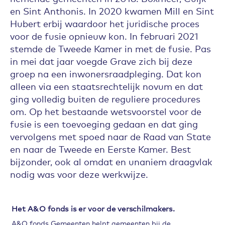
en Sint Anthonis. In 2020 kwamen Mill en Sint
Hubert erbij waardoor het juridische proces
voor de fusie opnieuw kon. In februari 2021
stemde de Tweede Kamer in met de fusie. Pas
in mei dat jaar voegde Grave zich bij deze
groep na een inwonersraadpleging. Dat kon
alleen via een staatsrechtelijk novum en dat
ging volledig buiten de reguliere procedures
om. Op het bestaande wetsvoorstel voor de
fusie is een toevoeging gedaan en dat ging
vervolgens met spoed naar de Raad van State
en naar de Tweede en Eerste Kamer. Best
bijzonder, ook al omdat en unaniem draagvlak
nodig was voor deze werkwijze.
Verkiezing voor naam onder inwoners
Het A&O fonds is er voor de verschilmakers.
Het is allemaal gelukt en per 1 januari 2022 is
A&O fonds Gemeenten helpt gemeenten bij de