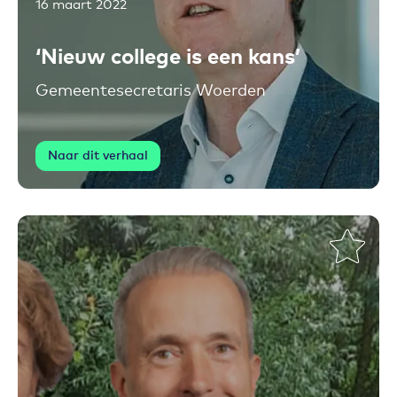
16 maart 2022
Toevoegen aan favorieten
‘Nieuw college is een kans’
Gemeentesecretaris Woerden
Naar dit verhaal