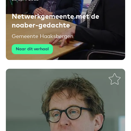
Toevoegen aan favorieten
Netwerkgemeente met de
noaber-gedachte
Gemeente Haaksbergen
Naar dit verhaal