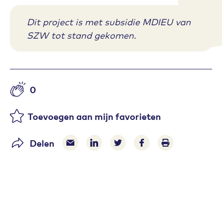
Dit project is met subsidie MDIEU van
SZW tot stand gekomen.
0
Aantal likes
Toevoegen aan mijn favorieten
Delen
Delen via e-mail
Delen via LinkedIn
Deel op Twitter
Deel op Facebook
Print pagina