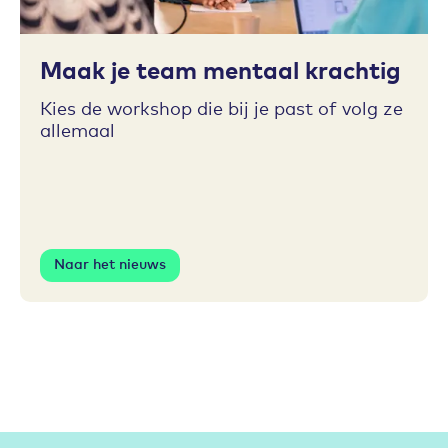
Toevoegen aan favorieten
Maak je team mentaal krachtig
Kies de workshop die bij je past of volg ze
allemaal
Naar het nieuws
Partners