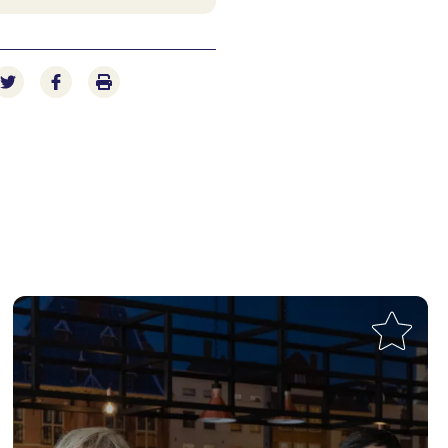
e-mail
n via LinkedIn
Deel op Twitter
Deel op Facebook
Print pagina