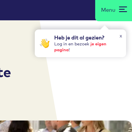
Menu
x
Heb je dit al gezien?
je eigen
Log in en bezoek
pagina
!
te