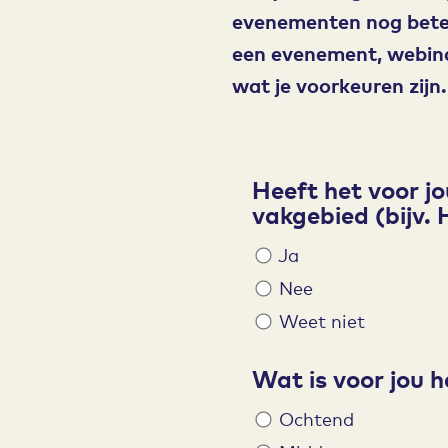
evenementen nog beter 
een evenement, webin
wat je voorkeuren zijn.
Heeft het voor j
Freeform
Leave
vakgebied (bijv. 
Check
this
field
Ja
blank
Nee
Weet niet
Wat is voor jou h
Ochtend