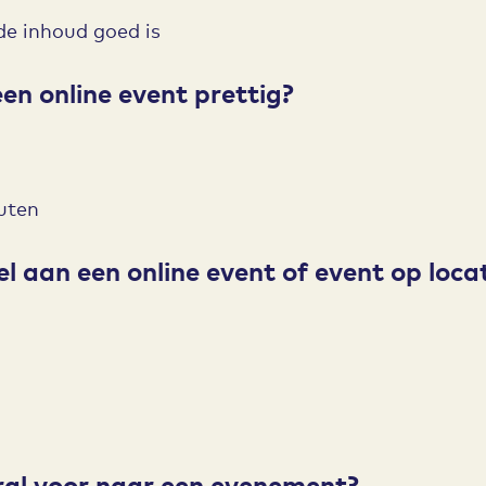
 de inhoud goed is
een online event prettig?
uten
eel aan een online event of event op loca
ral voor naar een evenement?