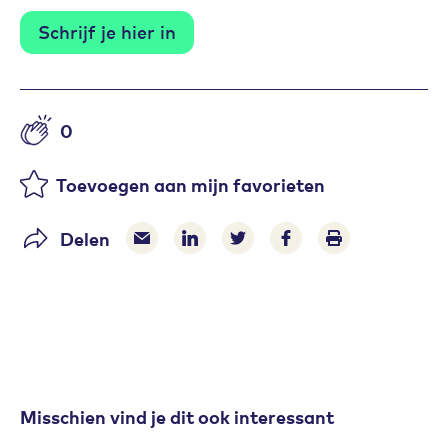
Schrijf je hier in
0
Aantal likes
Toevoegen aan mijn favorieten
Delen
Delen via e-mail
Delen via LinkedIn
Deel op Twitter
Deel op Facebook
Print pagina
Misschien vind je dit ook interessant