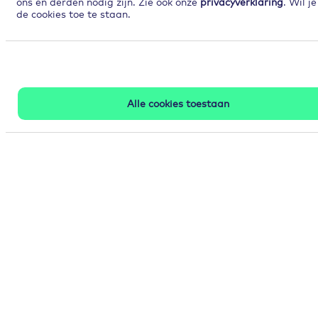
ons en derden nodig zijn. Zie ook onze
privacyverklaring
. Wil j
de cookies toe te staan.
Alle cookies toestaan