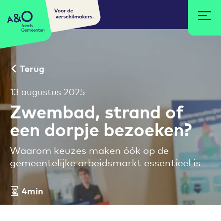
Voor de
A&O fonds Gemeenten
verschilmakers.
Terug
13 augustus 2025
Zwembad, strand of
een dorpje bezoeken?
Waarom keuzes maken óók op de
gemeentelijke arbeidsmarkt essentieel is
4min
Leestijd artikel