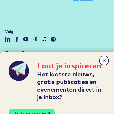
Volg
Community
Duurzame Inzetbaarheid
Laat je inspireren
Aan de slag met de RI&E
Het laatste nieuws,
Arbeidsmarktstrategie
gratis publicaties en
Hybride werken
evenementen direct in
Leren en Ontwikkelen
je inbox?
Mijn A&O
Ja, inspireer mij!