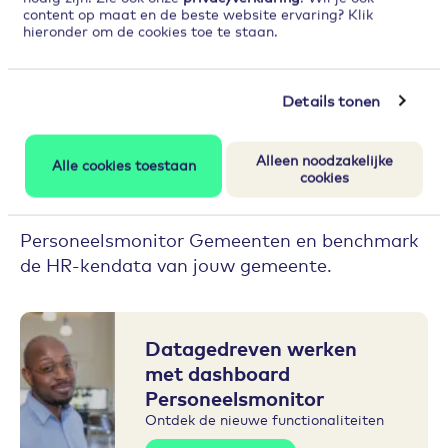
met de Personeelsmonitor. Dus of je nu kiest
content op maat en de beste website ervaring? Klik
voor ‘zwembad, strand of een pittoresk dorpje’,
hieronder om de cookies toe te staan.
zorg er in ieder geval voor dat je kiest. Dan
haal je er als gemeente écht iets uit.
Details tonen
Benieuwd waar jouw
Alleen noodzakelijke
gemeente staat?
Alle cookies toestaan
cookies
Ga aan de slag met het dashboard van de
Personeelsmonitor Gemeenten en benchmark
de HR-kendata van jouw gemeente.
Datagedreven werken
met dashboard
Personeelsmonitor
Ontdek de nieuwe functionaliteiten