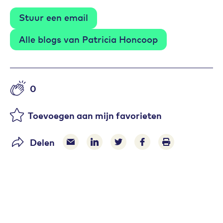
Stuur een email
Alle blogs van Patricia Honcoop
0
Aantal likes
Toevoegen aan mijn favorieten
Delen
Delen via e-mail
Delen via LinkedIn
Deel op Twitter
Deel op Facebook
Print pagina