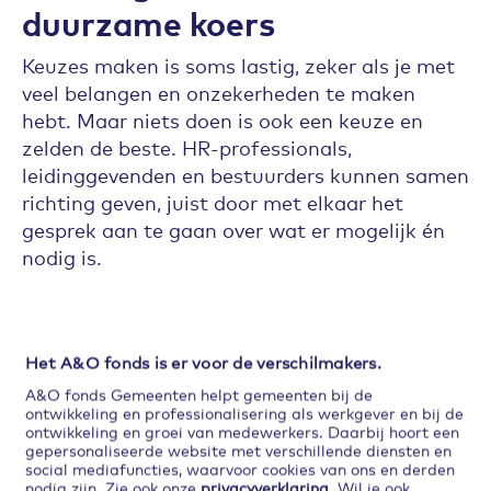
duurzame koers
Keuzes maken is soms lastig, zeker als je met
veel belangen en onzekerheden te maken
hebt. Maar niets doen is ook een keuze en
zelden de beste. HR-professionals,
leidinggevenden en bestuurders kunnen samen
richting geven, juist door met elkaar het
gesprek aan te gaan over wat er mogelijk én
nodig is.
A&O fonds Gemeenten
helpt
Het A&O fonds is er voor de verschilmakers.
A&O fonds Gemeenten helpt gemeenten bij de
We bieden instrumenten voor het opstellen
ontwikkeling en professionalisering als werkgever en bij de
ontwikkeling en groei van medewerkers. Daarbij hoort een
van een arbeidsmarkstrategie, hulp bij
gepersonaliseerde website met verschillende diensten en
scenariodenken en maken trends inzichtelijk
social mediafuncties, waarvoor cookies van ons en derden
nodig zijn. Zie ook onze
privacyverklaring
. Wil je ook