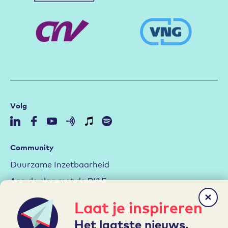
Volg
Community
Duurzame Inzetbaarheid
Aan de slag met de RI&E
Arbeidsmarktstrategie
Laat je inspireren
Hybride werken
Het laatste nieuws,