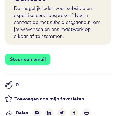
De mogelijkheden voor subsidie en
expertise eerst bespreken? Neem
contact op met subsidies@aeno.nl om
jouw wensen en ons maatwerk op
elkaar af te stemmen.
Stuur een email
0
Aantal likes
Toevoegen aan mijn favorieten
Delen
Delen via e-mail
Delen via LinkedIn
Deel op Twitter
Deel op Facebook
Print pagina