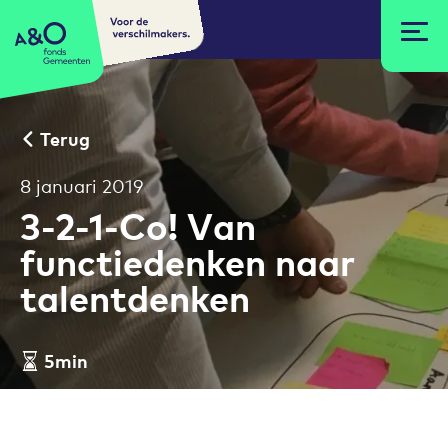
Voor de
A&O fonds Gemeenten
verschilmakers.
Terug
8 januari 2019
3-2-1-Co! Van
functiedenken naar
talentdenken
5min
Leestijd artikel