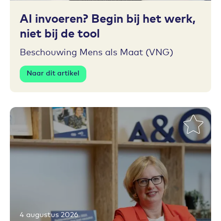
AI invoeren? Begin bij het werk,
niet bij de tool
Beschouwing Mens als Maat (VNG)
Naar dit artikel
4 augustus 2026
Toevoegen aan favorieten