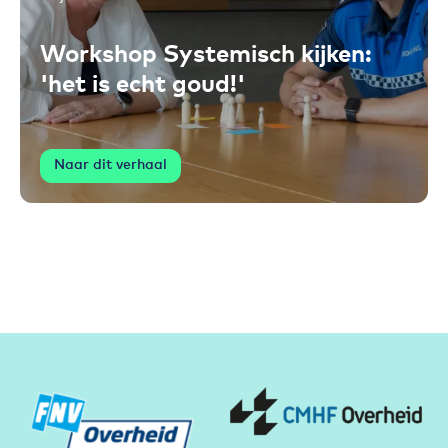
Toevoegen aan favorieten
Workshop Systemisch kijken:
'het is echt goud!'
Naar dit verhaal
Partners