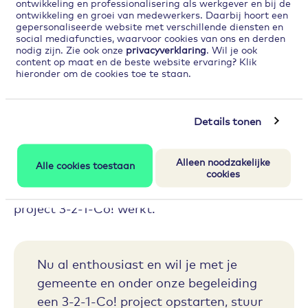
ontwikkeling en professionalisering als werkgever en bij de
fonds is het stimuleren van innovatie bij
ontwikkeling en groei van medewerkers. Daarbij hoort een
gemeenten. Daarvoor heeft A&O een
gepersonaliseerde website met verschillende diensten en
social mediafuncties, waarvoor cookies van ons en derden
subsidieregeling speciaal voor innovaties.
nodig zijn. Zie ook onze
privacyverklaring
. Wil je ook
content op maat en de beste website ervaring? Klik
hieronder om de cookies toe te staan.
Ter promotie van deze regeling is er een
ideeënwedstrijd bedacht: 3-2-1 Co! Door
middel van de ideeënwedstrijd helpt A&O
Details tonen
fonds Gemeenten om vernieuwende ideeën te
vertalen naar de praktijk.
Alleen noodzakelijke
Alle cookies toestaan
cookies
A&O Projectleider Fred Jansen legt uit hoe het
project 3-2-1-Co! werkt.
Nu al enthousiast en wil je met je
gemeente en onder onze begeleiding
een 3-2-1-Co! project opstarten, stuur