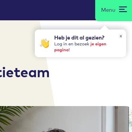
Menu
x
Heb je dit al gezien?
je eigen
Log in en bezoek
pagina
!
ntieteam