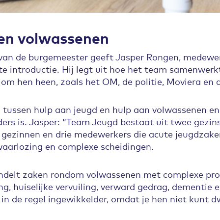
 en volwassenen
an de burgemeester geeft Jasper Rongen, medewerk
te introductie. Hij legt uit hoe het team samenwer
om hen heen, zoals het OM, de politie, Moviera en d
il tussen hulp aan jeugd en hulp aan volwassenen e
nders is. Jasper: “Team Jeugd bestaat uit twee gezin
e gezinnen en drie medewerkers die acute jeugdzake
waarlozing en complexe scheidingen.
delt zaken rondom volwassenen met complexe prob
ing, huiselijke vervuiling, verward gedrag, dementie 
in de regel ingewikkelder, omdat je hen niet kunt d