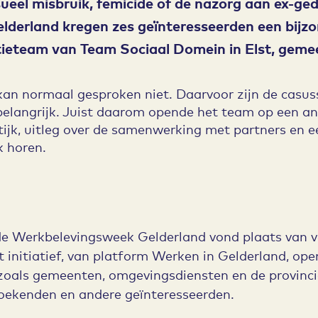
ueel misbruik, femicide of de nazorg aan ex-ged
erland kregen zes geïnteresseerden een bijzond
tieteam van Team Sociaal Domein in Elst, gem
an normaal gesproken niet. Daarvoor zijn de casus
belangrijk. Juist daarom opende het team op een a
tijk, uitleg over de samenwerking met partners en 
k horen.
de Werkbelevingsweek Gelderland vond plaats van v
it initiatief, van platform Werken in Gelderland, op
zoals gemeenten, omgevingsdiensten en de provinci
zoekenden en andere geïnteresseerden.