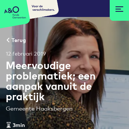
Voor de
A&O fonds Gemeenten
verschilmakers.
Terug
12 februari 2019
Meervoudige
problematiek; een
aanpak vanuit de
praktijk
Gemeente Haaksbergen
3min
Leestijd artikel