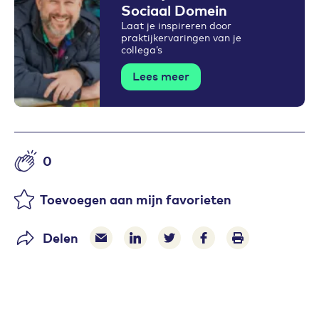
Sociaal Domein
Laat je inspireren door
praktijkervaringen van je
collega’s
Lees meer
0
Aantal likes
Toevoegen aan mijn favorieten
Delen
Delen via e-mail
Delen via LinkedIn
Deel op Twitter
Deel op Facebook
Print pagina