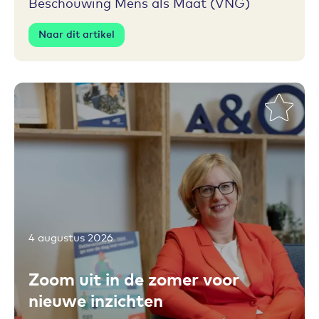
Beschouwing Mens als Maat (VNG)
Naar dit artikel
4 augustus 2026
Toevoegen aan favorieten
Zoom uit in de zomer voor
nieuwe inzichten