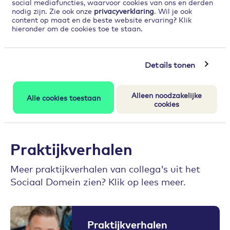
social mediafuncties, waarvoor cookies van ons en derden
nodig zijn. Zie ook onze
privacyverklaring
. Wil je ook
content op maat en de beste website ervaring? Klik
hieronder om de cookies toe te staan.
Details tonen
Alleen noodzakelijke
Alle cookies toestaan
Accepteer
onze cookies
om deze inhoud te kunnen
cookies
bekijken.
Praktijkverhalen
Meer praktijkverhalen van collega's uit het
Sociaal Domein zien? Klik op lees meer.
Praktijkverhalen