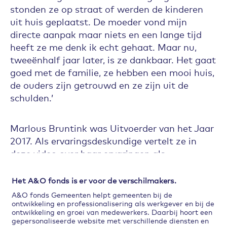
stonden ze op straat of werden de kinderen
uit huis geplaatst. De moeder vond mijn
directe aanpak maar niets en een lange tijd
heeft ze me denk ik echt gehaat. Maar nu,
tweeënhalf jaar later, is ze dankbaar. Het gaat
goed met de familie, ze hebben een mooi huis,
de ouders zijn getrouwd en ze zijn uit de
schulden.’
Marlous Bruntink was Uitvoerder van het Jaar
2017. Als ervaringsdeskundige vertelt ze in
deze video over haar ervaringen als
professional in het gemeentelijk sociaal
domein.
Het A&O fonds is er voor de verschilmakers.
A&O fonds Gemeenten helpt gemeenten bij de
ontwikkeling en professionalisering als werkgever en bij de
ontwikkeling en groei van medewerkers. Daarbij hoort een
gepersonaliseerde website met verschillende diensten en