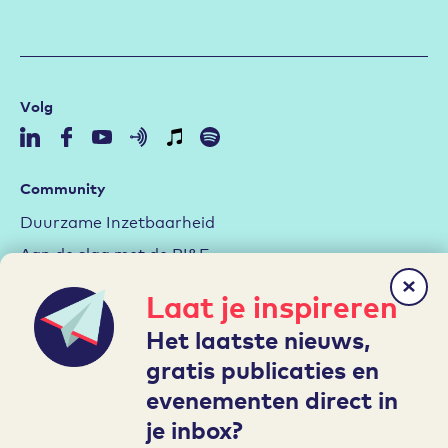
Volg
Community
Duurzame Inzetbaarheid
Aan de slag met de RI&E
Arbeidsmarktstrategie
Laat je inspireren
Hybride werken
Het laatste nieuws,
Leren en Ontwikkelen
gratis publicaties en
evenementen direct in
Mijn A&O
je inbox?
Inloggen