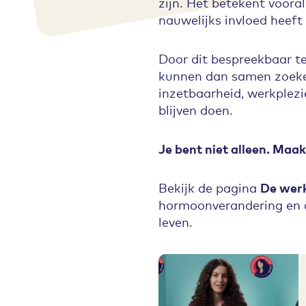
zijn. Het betekent voora
nauwelijks invloed heeft
Door dit bespreekbaar t
kunnen dan samen zoeke
inzetbaarheid, werkple
blijven doen.
Je bent niet alleen. Maa
Bekijk de pagina
De wer
hormoonverandering en a
leven.