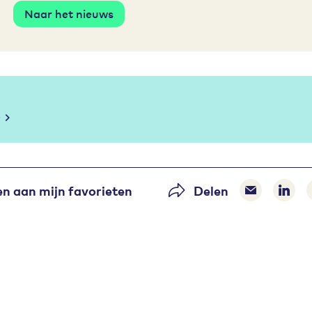
Naar het nieuws
n aan mijn favorieten
Delen
Delen via 
Dele