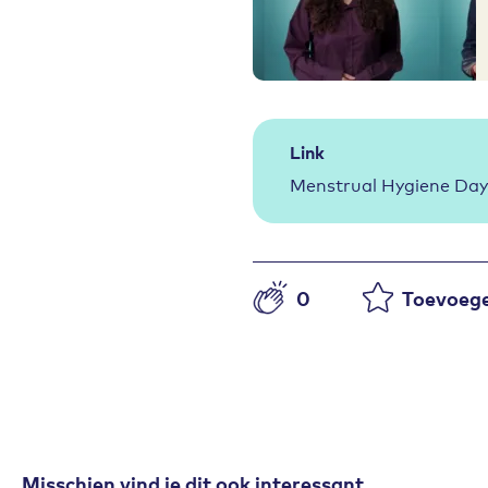
Link
Menstrual Hygiene Day
0
Toevoege
Aantal likes
Misschien vind je dit ook interessant