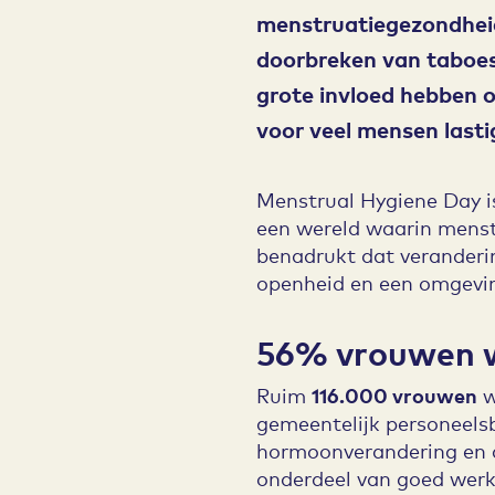
menstruatiegezondhei
doorbreken van taboes
grote invloed hebben op
voor veel mensen lasti
Menstrual Hygiene Day i
een wereld waarin menst
benadrukt dat veranderin
openheid en een omgevin
56% vrouwen w
Ruim
116.000 vrouwen
w
gemeentelijk personeels
hormoonverandering en a
onderdeel van goed wer