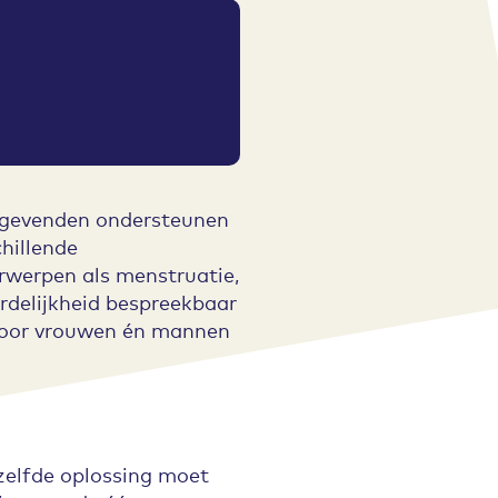
ggevenden ondersteunen
hillende
rwerpen als menstruatie,
delijkheid bespreekbaar
 voor vrouwen én mannen
ezelfde oplossing moet