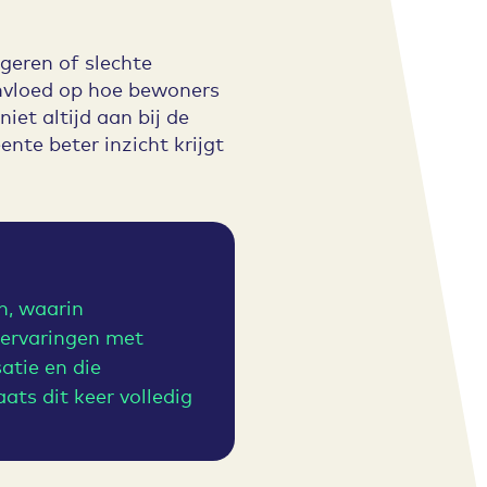
geren of slechte
nvloed op hoe bewoners
iet altijd aan bij de
te beter inzicht krijgt
n, waarin
 ervaringen met
atie en die
ts dit keer volledig