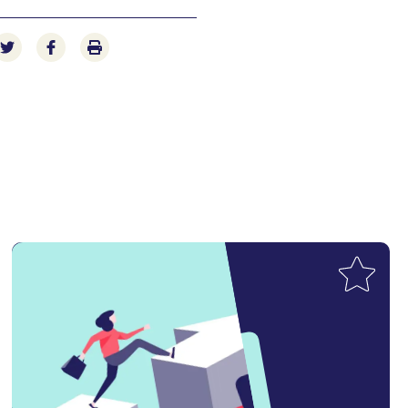
e-mail
n via LinkedIn
Deel op Twitter
Deel op Facebook
Print pagina