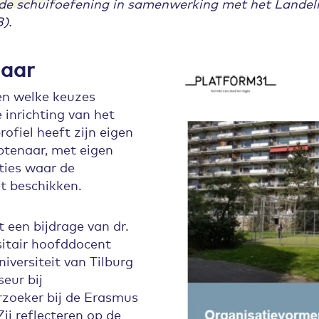
de schuifoefening in samenwerking met het Landeli
).
naar
ien welke keuzes
inrichting van het
rofiel heeft zijn eigen
tenaar, met eigen
ies waar de
t beschikken.
t een bijdrage van dr.
rsitair hoofddocent
versiteit van Tilburg
eur bij
zoeker bij de Erasmus
ij reflecteren op de