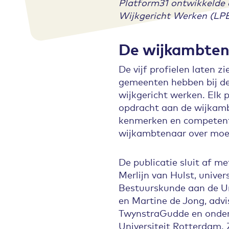
Platform31 ontwikkelde 
Wijkgericht Werken (LPB
De wijkambte
De vijf profielen laten z
gemeenten hebben bij de 
wijkgericht werken. Elk p
opdracht aan de wijkamb
kenmerken en competent
wijkambtenaar over moe
De publicatie sluit af me
Merlijn van Hulst, unive
Bestuurskunde aan de Uni
en Martine de Jong, advis
TwynstraGudde en onder
Universiteit Rotterdam. Z