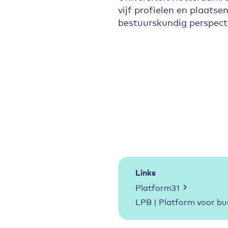
vijf profielen en plaatsen
bestuurskundig perspecti
Links
Platform31
LPB | Platform voor bu