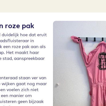
n roze pak
 duidelijk hoe dat eruit
adsfluisteraar in
jk een roze pak aan als
ap. Het maakt haar
de stad, aanspreekbaar
nteraad staan ver van
e wijken gaat nog maar
n voelen zich niet
s een manier om
uisteren geen bijzaak