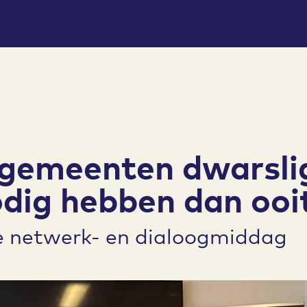
emeenten dwarsli
odig hebben dan ooi
de netwerk- en dialoogmiddag