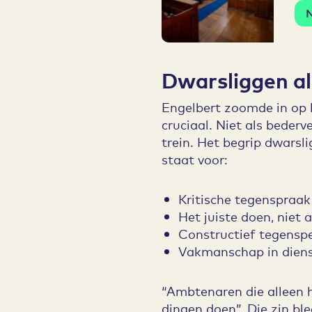
N
Dwarsliggen als
Engelbert zoomde in op h
cruciaal. Niet als bederv
trein. Het begrip dwarsli
staat voor:
Kritische tegenspraak
Het juiste doen, niet 
Constructief tegenspe
Vakmanschap in diens
“Ambtenaren die alleen 
dingen doen”. Die zin bl