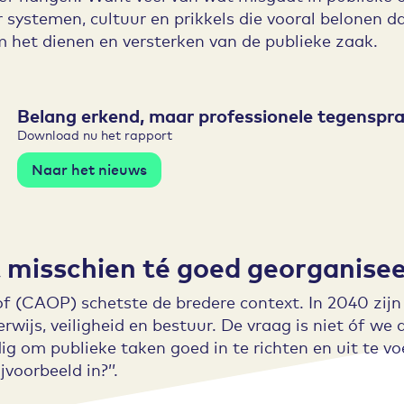
r systemen, cultuur en prikkels die vooral belonen d
m het dienen en versterken van de publieke zaak.
Belang erkend, maar professionele tegenspraak
Download nu het rapport
Naar het nieuws
 misschien té goed georganise
f (CAOP) schetste de bredere context. In 2040 zij
erwijs, veiligheid en bestuur. De vraag is niet óf w
ig om publieke taken goed in te richten en uit te vo
voorbeeld in?’’.