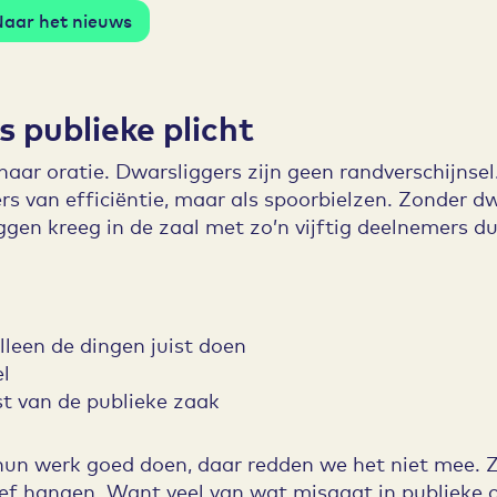
aar het nieuws
 publieke plicht
aar oratie. Dwarsliggers zijn geen randverschijnsel
ers van efficiëntie, maar als spoorbielzen. Zonder 
ggen kreeg in de zaal met zo’n vijftig deelnemers du
alleen de dingen juist doen
l
t van de publieke zaak
hun werk goed doen, daar redden we het niet mee.
eef hangen. Want veel van wat misgaat in publieke o