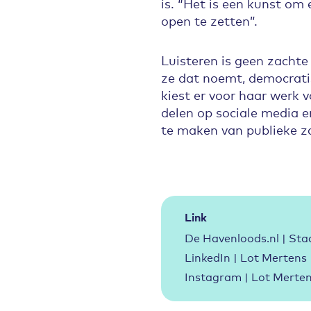
is. “Het is een kunst om 
open te zetten”.
Luisteren is geen zachte
ze dat noemt, democrati
kiest er voor haar werk 
delen op sociale media 
te maken van publieke 
Link
De Havenloods.nl | Stad
LinkedIn | Lot Mertens
Instagram | Lot Merte