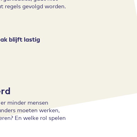
at regels gevolgd worden.
 blijft lastig
erd
n er minder mensen
e anders moeten werken,
eren? En welke rol spelen