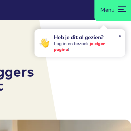
Menu
x
Heb je dit al gezien?
je eigen
Log in en bezoek
pagina
!
ggers
t