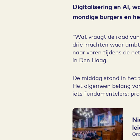
Digitalisering en AI, w
mondige burgers en he
“Wat vraagt de raad van 
drie krachten waar ambt
naar voren tijdens de 
in Den Haag.
De middag stond in het t
Het algemeen belang van
iets fundamentelers: pr
Ni
le
Ora