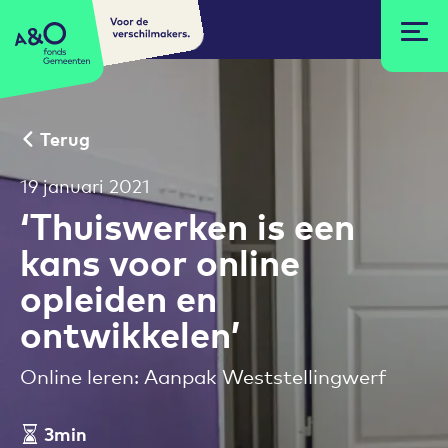
Voor de
A&O fonds Gemeenten
verschilmakers.
Terug
19 januari 2021
‘Thuiswerken is een
kans voor online
opleiden en
ontwikkelen’
Online leren: Aanpak Weststellingwerf
3min
Leestijd artikel