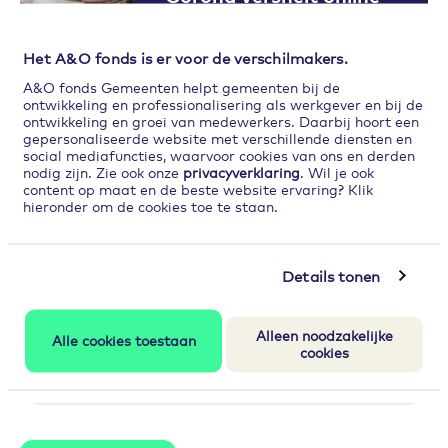
leren en ontwikkelen
Opbrengst coronasubsidies
Het A&O fonds is er voor de verschilmakers.
Lees meer
A&O fonds Gemeenten helpt gemeenten bij de
ontwikkeling en professionalisering als werkgever en bij de
ontwikkeling en groei van medewerkers. Daarbij hoort een
gepersonaliseerde website met verschillende diensten en
social mediafuncties, waarvoor cookies van ons en derden
nodig zijn. Zie ook onze
privacyverklaring
. Wil je ook
Subsidie en Expertise
content op maat en de beste website ervaring? Klik
hieronder om de cookies toe te staan.
Wil jouw gemeente ook aan de slag
met een project om de wendbaarheid
Details tonen
van de medewerkers te vergroten? Klik
dan op de knop
'Dat wil ik ook'
en
Alleen noodzakelijke
Alle cookies toestaan
A&O fonds Gemeenten helpt je verder
cookies
met subsidie en expertise.