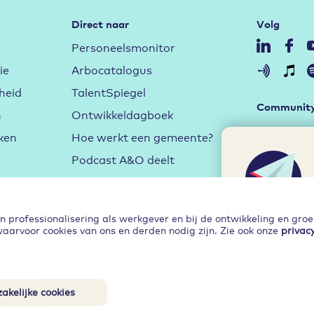
Direct naar
Volg
Personeelsmonitor
ie
Arbocatalogus
heid
TalentSpiegel
Communit
n
Ontwikkeldagboek
Duurzame 
ken
Hoe werkt een gemeente?
Aan de sl
Podcast A&O deelt
Arbeidsma
Hybride w
professionalisering als werkgever en bij de ontwikkeling en gro
Leren en 
waarvoor cookies van ons en derden nodig zijn. Zie ook onze
privac
Ja, inspi
akelijke cookies