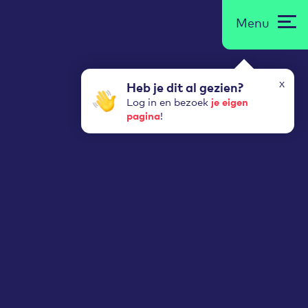
Menu
x
Heb je dit al gezien?
je eigen
Log in en bezoek
pagina
!