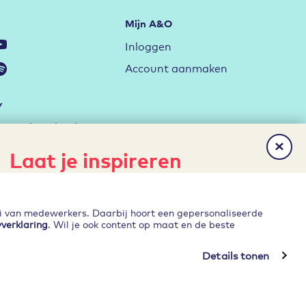
Mijn A&O
Inloggen
Account aanmaken
y
Inzetbaarheid
ag met de RI&E
Laat je inspireren
rktstrategie
Het laatste nieuws, gratis
erken
publicaties en evenementen direct
ei van medewerkers. Daarbij hoort een gepersonaliseerde
Ontwikkelen
in je inbox?
yverklaring
. Wil je ook content op maat en de beste
Details tonen
reer mij!