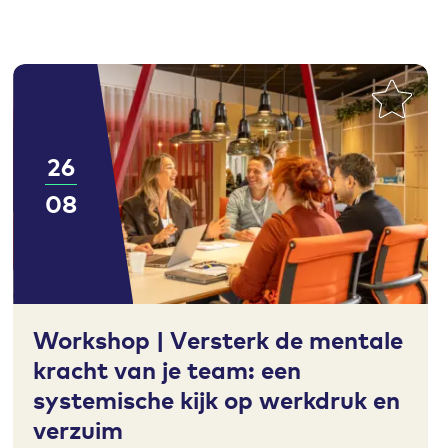
26
08
Toevoegen aan favorieten
Workshop | Versterk de mentale
kracht van je team: een
systemische kijk op werkdruk en
verzuim