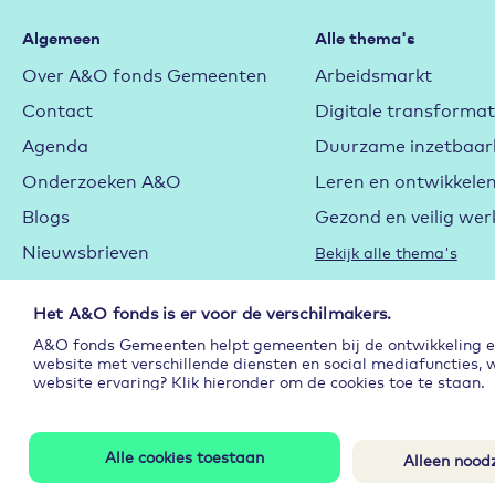
Algemeen
Alle thema's
Over A&O fonds Gemeenten
Arbeidsmarkt
Contact
Digitale transformat
Agenda
Duurzame inzetbaar
Onderzoeken A&O
Leren en ontwikkele
Blogs
Gezond en veilig wer
Nieuwsbrieven
Bekijk alle thema's
Vacatures
Het A&O fonds is er voor de verschilmakers.
Cookieverklaring
A&O fonds Gemeenten helpt gemeenten bij de ontwikkeling en 
Privacyverklaring
website met verschillende diensten en social mediafuncties, 
website ervaring? Klik hieronder om de cookies toe te staan.
Subsidie
Alle cookies toestaan
Alleen noodz