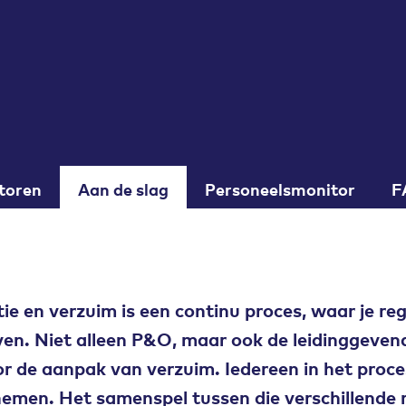
toren
Aan de slag
Personeelsmonitor
F
e en verzuim is een continu proces, waar je re
en. Niet alleen P&O, maar ook de leidinggeve
or de aanpak van verzuim. Iedereen in het proce
emen. Het samenspel tussen die verschillende ro