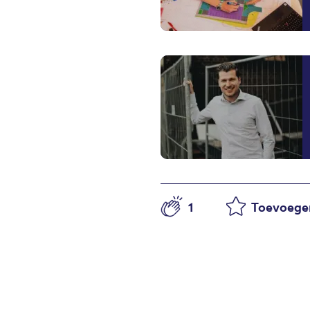
1
Toevoegen
Aantal likes