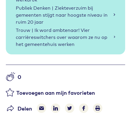
Publiek Denken | Ziekteverzuim bij
gemeenten stijgt naar hoogste niveau in
ruim 20 jaar
Trouw | Ik word ambtenaar! Vier
carrièreswitchers over waarom ze nu op
het gemeentehuis werken
0
Aantal likes
Toevoegen aan mijn favorieten
Delen
Delen via e-mail
Delen via LinkedIn
Deel op Twitter
Deel op Facebook
Print pagina