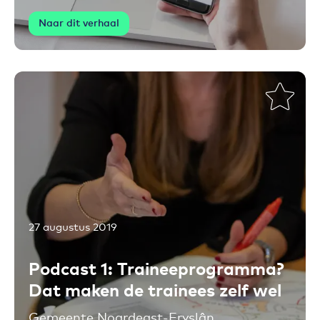
Naar dit verhaal
27 augustus 2019
Toevoegen aan favorieten
Podcast 1: Traineeprogramma?
Dat maken de trainees zelf wel
Gemeente Noardeast-Fryslân