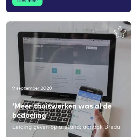
Lees meer
9 september 2020
Toevoegen aan favorieten
‘Meer thuiswerken was al de
bedoeling’
Leiding geven op afstand: aanpak Breda