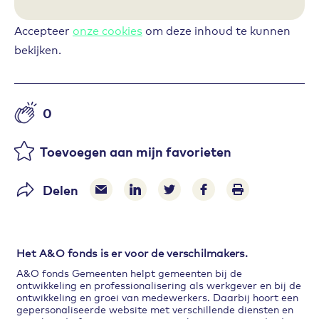
Accepteer
onze cookies
om deze inhoud te kunnen
bekijken.
0
Aantal likes
Toevoegen aan mijn favorieten
Delen
Delen via e-mail
Delen via LinkedIn
Deel op Twitter
Deel op Facebook
Print pagina
Het A&O fonds is er voor de verschilmakers.
A&O fonds Gemeenten helpt gemeenten bij de
ontwikkeling en professionalisering als werkgever en bij de
ontwikkeling en groei van medewerkers. Daarbij hoort een
gepersonaliseerde website met verschillende diensten en
Misschien vind je dit ook interessant