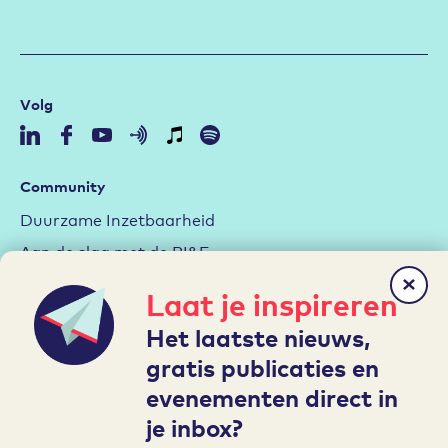
Volg
Community
Duurzame Inzetbaarheid
Aan de slag met de RI&E
Arbeidsmarktstrategie
Laat je inspireren
Hybride werken
Het laatste nieuws,
Leren en Ontwikkelen
gratis publicaties en
evenementen direct in
Mijn A&O
je inbox?
Inloggen