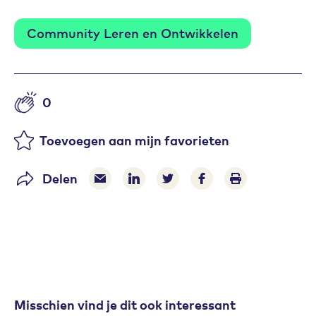
Community Leren en Ontwikkelen
0
Aantal likes
Toevoegen aan mijn favorieten
Delen
Delen via e-mail
Delen via LinkedIn
Deel op Twitter
Deel op Facebook
Print pagina
Misschien vind je dit ook interessant