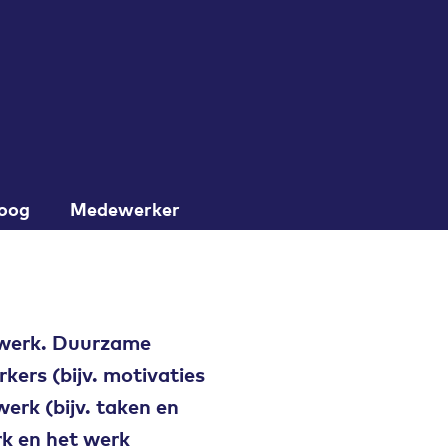
loog
Medewerker
 werk. Duurzame
ers (bijv. motivaties
erk (bijv. taken en
k en het werk