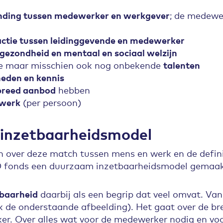
nding tussen medewerker en werkgever
; de medewe
actie tussen leidinggevende en medewerker
 gezondheid en mentaal en sociaal welzijn
de maar misschien ook nog onbekende
talenten
eden en kennis
breed aanbod
hebben
werk
(per persoon)
inzetbaarheidsmodel
en over deze match tussen mens en werk en de defi
O fonds een duurzaam inzetbaarheidsmodel gemaak
baarheid
daarbij als een begrip dat veel omvat. Van
ok de onderstaande afbeelding). Het gaat over de br
er. Over alles wat voor de medewerker nodig en voo