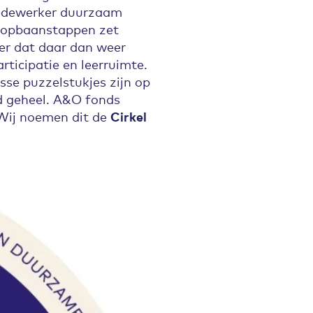
 medewerker duurzaam
 loopbaanstappen zet
ver dat daar dan weer
ticipatie en leerruimte.
losse puzzelstukjes zijn op
nd geheel. A&O fonds
 Wij noemen dit de
Cirkel