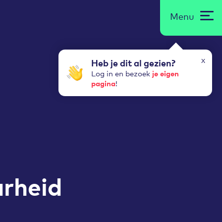
Menu
x
Heb je dit al gezien?
je eigen
Log in en bezoek
pagina
!
rheid