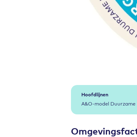
Hoofdlijnen
A&O-model Duurzame In
Omgevingsfac