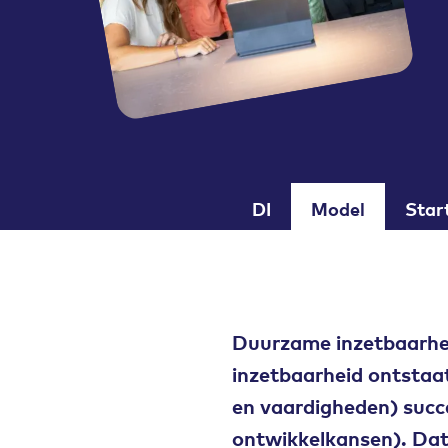
DI
Model
Star
Duurzame inzetbaarhe
inzetbaarheid ontstaa
en vaardigheden) succ
ontwikkelkansen). Da