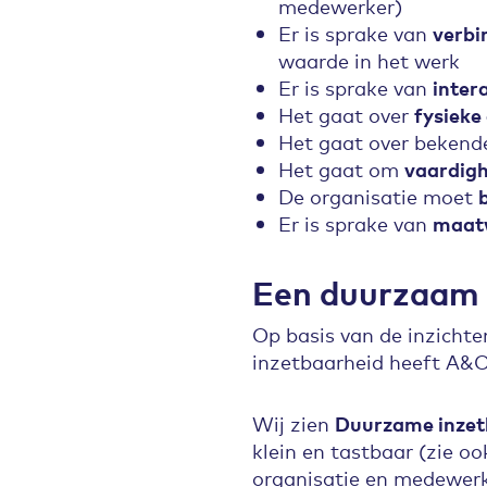
medewerker)
Er is sprake van
verbi
waarde in het werk
Er is sprake van
inter
Het gaat over
fysieke
Het gaat over beken
Het gaat om
vaardigh
De organisatie moet
Er is sprake van
maat
Een duurzaam 
Op basis van de inzicht
inzetbaarheid heeft A&
Wij zien
Duurzame inzet
klein en tastbaar (zie o
organisatie en medewerk