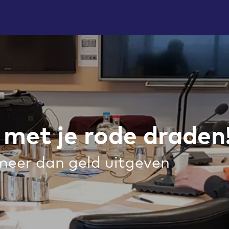
jd met je rode draden
meer dan geld uitgeven