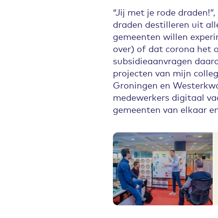
“Jij met je rode draden!”
draden destilleren uit al
gemeenten willen exper
over) of dat corona het o
subsidieaanvragen daaro
projecten van mijn collega
Groningen en Westerkwa
medewerkers digitaal vaa
gemeenten van elkaar en