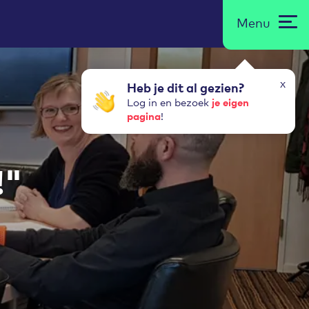
Menu
x
Heb je dit al gezien?
je eigen
Log in en bezoek
pagina
!
!"