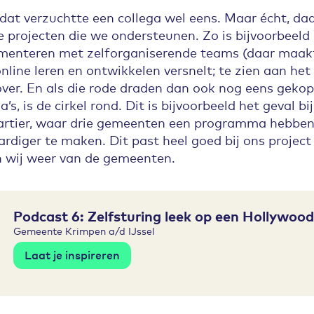
, dat verzuchtte een collega wel eens. Maar écht, daa
le projecten die we ondersteunen. Zo is bijvoorbeeld d
imenteren met zelforganiserende teams (daar maak
nline leren en ontwikkelen versnelt; te zien aan het
ver. En als die rode draden dan ook nog eens gek
’s, is de cirkel rond. Dit is bijvoorbeeld het geval bi
rtier, waar drie gemeenten een programma hebbe
rdiger te maken. Dit past heel goed bij ons projec
 wij weer van de gemeenten.
Podcast 6: Zelfsturing leek op een Hollywood
Gemeente Krimpen a/d IJssel
Laat je inspireren