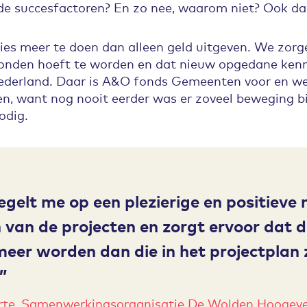
de succesfactoren? En zo nee, waarom niet? Ook daa
dies meer te doen dan alleen geld uitgeven. We zor
vonden hoeft te worden en dat nieuw opgedane ken
ederland. Daar is A&O fonds Gemeenten voor en we z
zien, want nog nooit eerder was er zoveel beweging 
odig.
egelt me op een plezierige en positieve 
 van de projecten en zorgt ervoor dat 
meer worden dan die in het projectplan z
rte, Samenwerkingsorganisatie De Wolden Hoogev