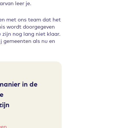
rvan leer je.
gen met ons team dat het
nis wordt doorgegeven
ijn nog lang niet klaar.
bij gemeenten als nu en
manier in de
de
ijn
een