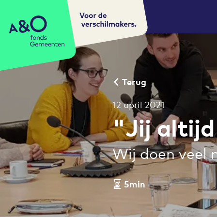
Voor de
A&O fonds Gemeenten
verschilmakers.
Terug
12 april 2021
"Jij alti
Wij doen veel 
5min
Leestijd artikel