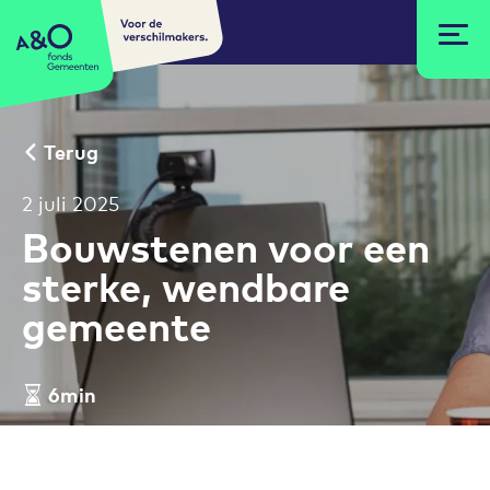
Voor de
A&O fonds Gemeenten
verschilmakers.
Terug
2 juli 2025
Bouwstenen voor een
sterke, wendbare
gemeente
6min
Leestijd artikel