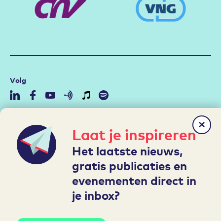
Volg
Community
Laat je inspireren
Duurzame Inzetbaarheid
Het laatste nieuws,
Aan de slag met de RI&E
gratis publicaties en
Arbeidsmarktstrategie
evenementen direct in
Hybride werken
je inbox?
Leren en Ontwikkelen