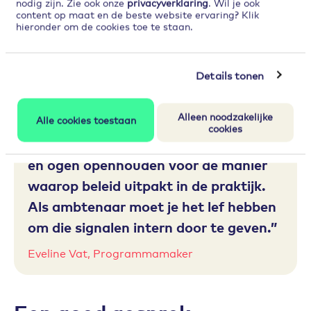
nodig zijn. Zie ook onze
privacyverklaring
. Wil je ook
content op maat en de beste website ervaring? Klik
hieronder om de cookies toe te staan.
Details tonen
Alleen noodzakelijke
Alle cookies toestaan
Als je samen wil werken aan een
cookies
beter Nederland, dan moet je je oren
en ogen openhouden voor de manier
waarop beleid uitpakt in de praktijk.
Als ambtenaar moet je het lef hebben
om die signalen intern door te geven.
Eveline Vat, Programmamaker