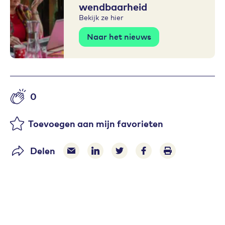
wendbaarheid
Bekijk ze hier
Naar het nieuws
0
Aantal likes
Toevoegen aan mijn favorieten
Delen
Delen via e-mail
Delen via LinkedIn
Deel op Twitter
Deel op Facebook
Print pagina